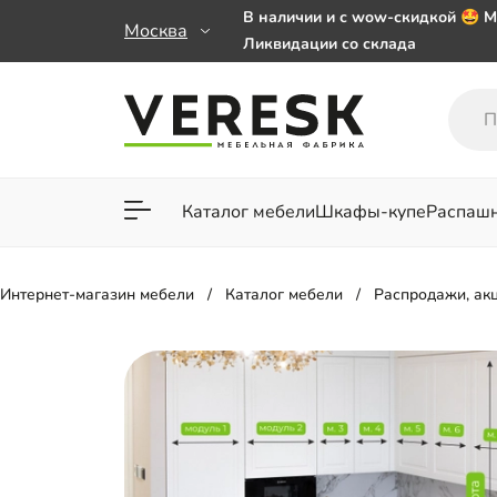
В наличии и с wow-скидкой 🤩 М
Москва
Ликвидации со склада
Мебель на заказ. Выбирайте 🎁
заказе от 50 000 ₽
Важно! Наш Whatsapp переехал
+79101813475 💌
Каталог мебели
Шкафы-купе
Распаш
Для гостиной
Для спа
Интернет-магазин мебели
Каталог мебели
Распродажи, акц