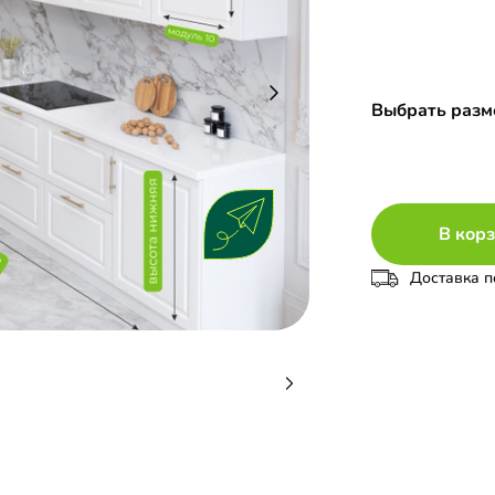
Выбрать разм
В кор
Доставка п