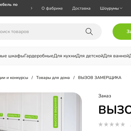
ебель по
О фабрике
Доставка
Шоурумы
🎁🎁 при
З
 на номер
ные шкафы
Гардеробные
Для кухни
Для детской
Для ванной
льни
ии и конкурсы
Товары для дома
ВЫЗОВ ЗАМЕРЩИКА
Заказ
ВЫЗ