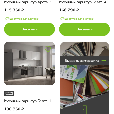
Кухонный гарнитур Арета-5
Кухонный гарнитур Беата-4
до
115 350
166 790
Доступно для доставки
Доступно для доставки
 AGT
Заказать
Заказать
П
с глянцевой пленкой ПВХ
с матовой пленкой ПВХ
с пленкой ПВХ
с эмалью
Кухонный гарнитур Беата-1
190 850