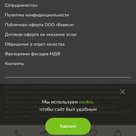
Сотрудничество
Политика конфиденциальности
Публичная оферта ООО «Вереск»
Договор-оферта на оказание услуг
Обращение в отдел качества
Фрезеровки фасадов МДФ
Контакты
ООО «Вереск», 2018-2026. Все ресурсы сайта www.shkaf-kupe.ru,
включая текстовую, графическую и видео информацию, структуру и
оформление страниц, защищены российскими и международными
Мы используем
cookie,
законами и соглашениями об охране авторских прав и
интеллектуальной собственности (статьи 1259 и 1260 главы 70
чтобы сайт был удобным
«Авторское право» Гражданского Кодекса Российской Федерации от 18
декабря 2006 года N 230-ФЗ).
Хорошо