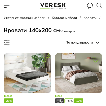
Интернет-магазин мебели
Каталог мебели
Кровати
К
Кровати 140х200 см
38 товаров
По популярности
до
-23%
-10%