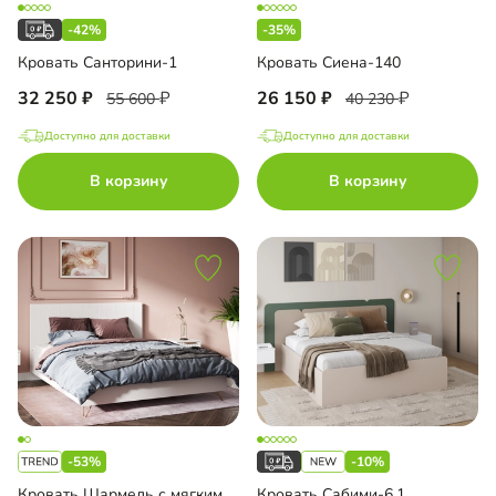
-42%
-35%
Кровать Санторини-1
Кровать Сиена-140
32 250
26 150
55 600
40 230
Доступно для доставки
Доступно для доставки
В корзину
В корзину
-53%
-10%
Кровать Шармель с мягким изголовьем
Кровать Сабими-6.1