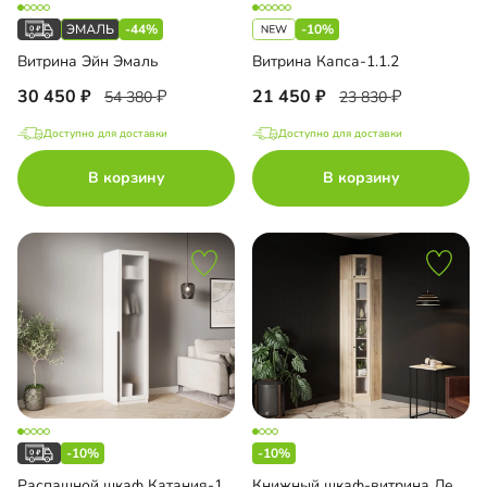
-44%
-10%
Витрина Эйн Эмаль
Витрина Капса-1.1.2
30 450
21 450
54 380
23 830
Доступно для доставки
Доступно для доставки
В корзину
В корзину
-10%
-10%
Распашной шкаф Катания-1С Риббед
Книжный шкаф-витрина Лестер-9+А8 600 с антресолью