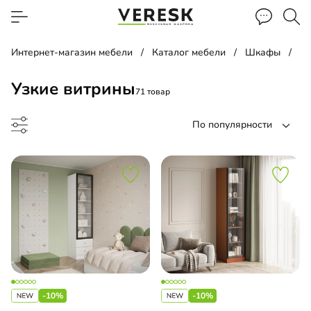
Интернет-магазин мебели
Каталог мебели
Шкафы
В
Узкие витрины
71 товар
По популярности
а
ина
-10%
-10%
ашной шкаф