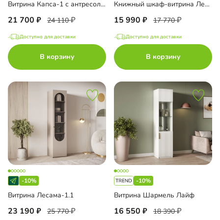
Витрина Капса-1 с антресолью
Книжный шкаф-витрина Лестер-3
21 700
15 990
24 110
17 770
Доступно для доставки
Доступно для доставки
В корзину
В корзину
-10%
-10%
Витрина Лесама-1.1
Витрина Шармель Лайф
23 190
16 550
25 770
18 390