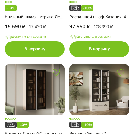
-10%
-10%
Книжный шкаф-витрина Лестер-5+А2 с антресолью
Распашной шкаф Катания-4.2С Риббед
15 690
97 550
17 430
108 390
Доступно для доставки
Доступно для доставки
В корзину
В корзину
-10%
-10%
Витрина Дарио-2С навесная
Витрина Элавия-2