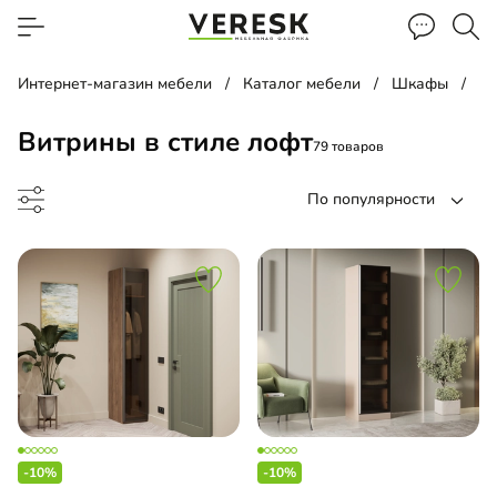
Интернет-магазин мебели
Каталог мебели
Шкафы
В
Витрины в стиле лофт
79 товаров
По популярности
а
ый шкаф
-10%
-10%
ина