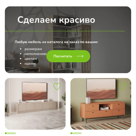
Сделаем красиво
Любую мебель из каталога на заказ по вашим:
размерам
наполнению
Посчитать
цветам
идеям