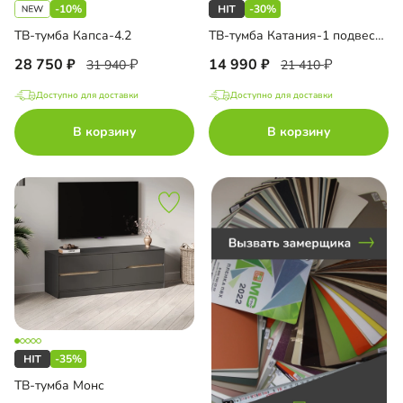
-10%
-30%
ТВ-тумба Капса-4.2
ТВ-тумба Катания-1 подвесная
до
28 750
14 990
31 940
21 410
Доступно для доставки
Доступно для доставки
В корзину
В корзину
до
до
до
-35%
ТВ-тумба Монс