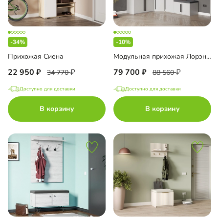
-34%
-10%
Прихожая Сиена
Модульная прихожая Лорэна-1 угловая
22 950
79 700
34 770
88 560
Доступно для доставки
Доступно для доставки
В корзину
В корзину