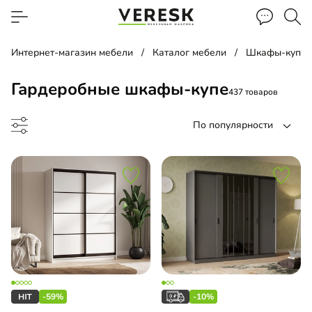
Интернет-магазин мебели
Каталог мебели
Шкафы-купе
Гардеробные шкафы-купе
437 товаров
По популярности
ф-купе
-купе угловой
-59%
-10%
-купе встроенный