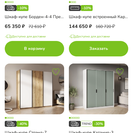
-10%
-10%
Шкаф-купе Борден-4-4 Премиум
Шкаф-купе встроенный Карини-3-7
65 350
144 650
72 610
160 720
Доступно для доставки
Доступно для доставки
В корзину
Заказать
-40%
-30%
Шкаф-купе Стрэнд-7
Шкаф-купе Катания-3