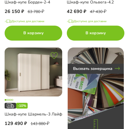
Шкаф-купе Борден-2-4
Шкаф-купе Ольвега-4.2
26 150
42 690
63 780
47 430
Доступно для доставки
Доступно для доставки
до
В корзину
В корзину
до
до
-10%
до
Шкаф-купе Шармель-3 Лайф
129 490
143 880