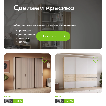
Сделаем красиво
l
нс
Любую мебель из каталога на заказ по вашим:
размерам
наполнению
Посчитать
цветам
идеям
-50%
-25%