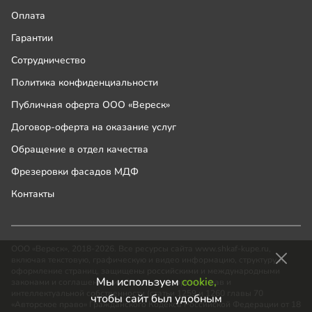
Оплата
Гарантии
Сотрудничество
Политика конфиденциальности
Публичная оферта ООО «Вереск»
Договор-оферта на оказание услуг
Обращение в отдел качества
Фрезеровки фасадов МДФ
Контакты
ООО «Вереск», 2018-2026. Все ресурсы сайта www.shkaf-kupe.ru,
включая текстовую, графическую и видео информацию, структуру и
оформление страниц, защищены российскими и международными
Мы используем
cookie,
законами и соглашениями об охране авторских прав и
интеллектуальной собственности (статьи 1259 и 1260 главы 70
чтобы сайт был удобным
«Авторское право» Гражданского Кодекса Российской Федерации от 18