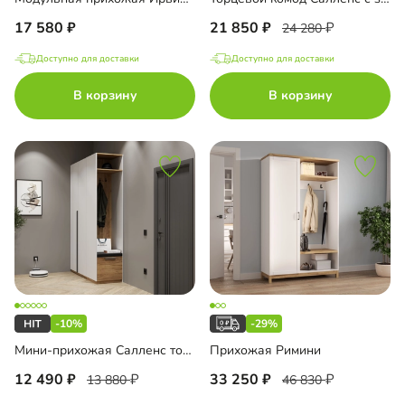
17 580
21 850
24 280
Доступно для доставки
Доступно для доставки
В корзину
В корзину
-10%
-29%
Мини-прихожая Салленс торцевая
Прихожая Римини
12 490
33 250
13 880
46 830