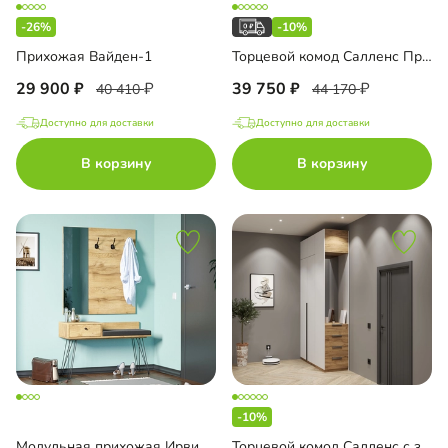
-26%
-10%
Прихожая Вайден-1
Торцевой комод Салленс Премиум с зеркалом и антресолью
29 900
39 750
40 410
44 170
Доступно для доставки
Доступно для доставки
В корзину
В корзину
-10%
Модульная прихожая Ирвинг-3
Торцевой комод Салленс с зеркалом и антресолью