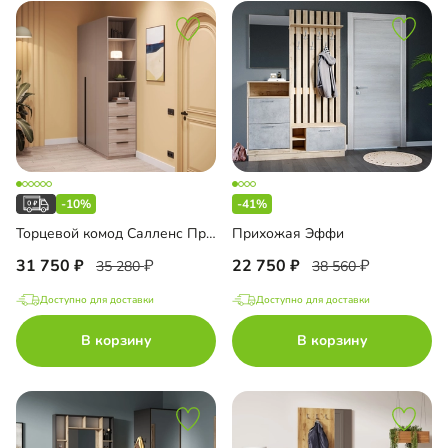
-10%
-41%
Торцевой комод Салленс Премиум с полками
Прихожая Эффи
31 750
22 750
35 280
38 560
Доступно для доставки
Доступно для доставки
В корзину
В корзину