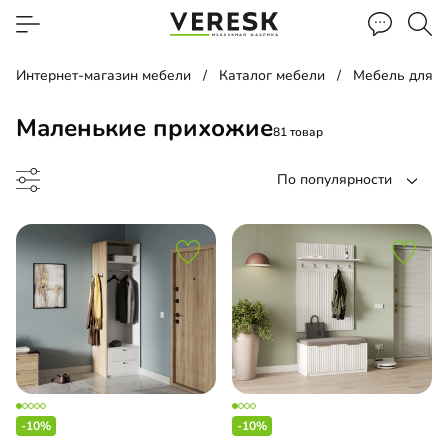
Интернет-магазин мебели
Каталог мебели
Мебель для 
Маленькие прихожие
81 товар
По популярности
хожая
-прихожая
-10%
-10%
льная прихожая