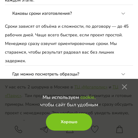
каждом этапе.
Каковы сроки изготовления?
Сроки зависят от объёма и сложности, по договору — до 45
рабочих дней. Чаще всего быстрее, если проект простой.
Менеджер сразу озвучит ориентировочные сроки. Мы
стараемся, чтобы результат радовал вас без лишних
задержек.
Где можно посмотреть образцы?
У нас есть 2 шоурума в Москве в
ТЦ «Мегаполис»
и
ТЦ
«Парус»
. Там представлены материалы, фурнитура и готовые
Мы используем
cookie,
примеры. Можно сравнить разные варианты и сразу обсудить
чтобы сайт был удобным
проект с менеджером. Это удобный способ увидеть вживую,
что подойдет именно вам.
Хорошо
Если вы не из Москвы, то замерщик привезет материалы,