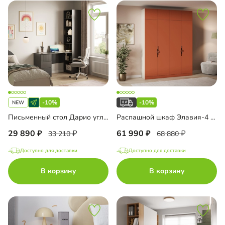
-10%
-10%
Письменный стол Дарио угловой
Распашной шкаф Элавия-4 Премиум с антресолью
29 890
61 990
33 210
68 880
Доступно для доставки
Доступно для доставки
В корзину
В корзину