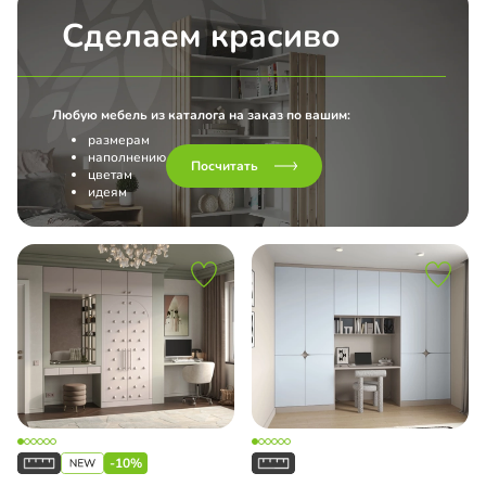
MIAL
иль Firmax
Сделаем красиво
EGRO
ch Top Line
Любую мебель из каталога на заказ по вашим:
размерам
наполнению
l
Посчитать
цветам
идеям
нс
o 4 в 1
Line L Hettich
ашные двери
-10%