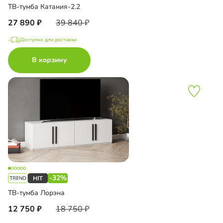
ТВ-тумба Катания-2.2
27 890
39 840
Доступно для доставки
В корзину
-32%
ТВ-тумба Лорэна
12 750
18 750