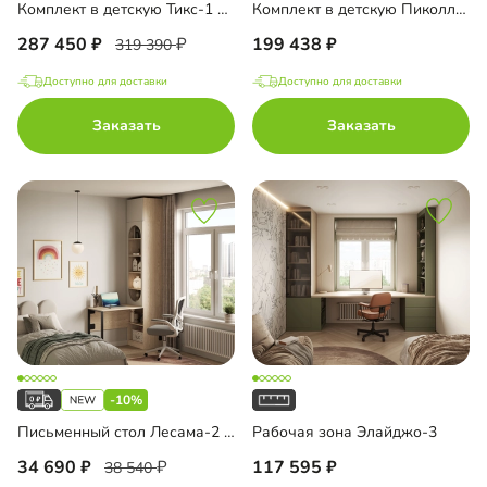
Комплект в детскую Тикс-1 Эмаль
Комплект в детскую Пиколлия-3
287 450
199 438
319 390
Доступно для доставки
Доступно для доставки
Заказать
Заказать
-10%
Письменный стол Лесама-2 угловой с антресолью
Рабочая зона Элайджо-3
34 690
117 595
38 540