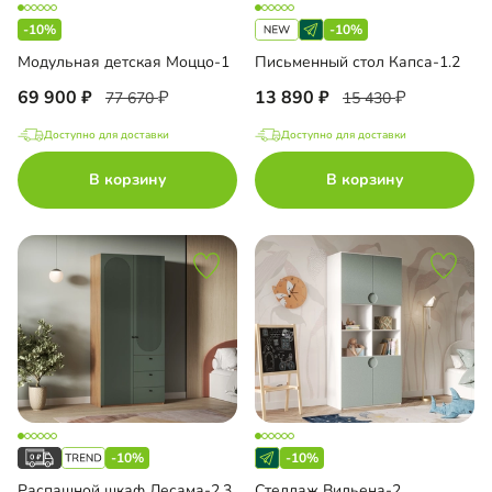
-10%
-10%
Модульная детская Моццо-1
Письменный стол Капса-1.2
69 900
13 890
77 670
15 430
Доступно для доставки
Доступно для доставки
В корзину
В корзину
-10%
-10%
Распашной шкаф Лесама-2.3
Стеллаж Вильена-2