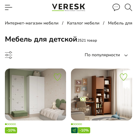
Интернет-магазин мебели
Каталог мебели
Мебель для д
Мебель для детской
2521 товар
По популярности
ф-купе
д
-10%
-10%
ать