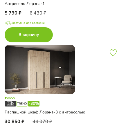
Антресоль Лорэна-1
5 790
6 430
Доступно для доставки
В корзину
-30%
Распашной шкаф Лорэна-3 с антресолью
30 850
44 070