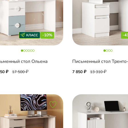
-10%
-4
ьменный стол Ольена
Письменный стол Тренто
750
17 500
7 850
13 310