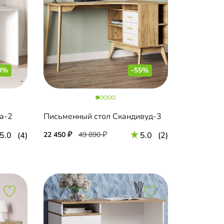
0%
-55%
а-2
Письменный стол Скандивуд-3
5.0
(4)
22 450
49 890
5.0
(2)