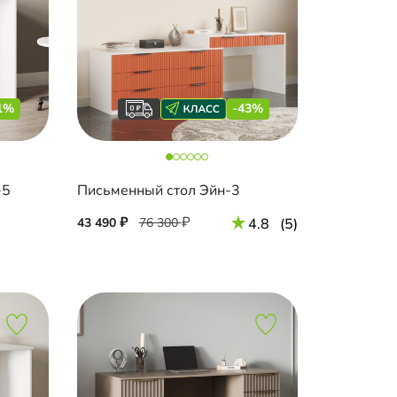
1%
-43%
-5
Письменный стол Эйн-3
43 490
76 300
4.8
(5)