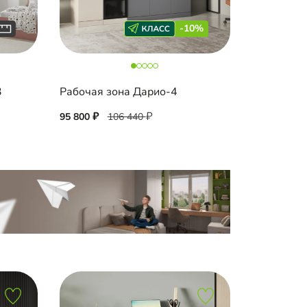
-10%
3
Рабочая зона Дарио-4
95 800
106 440