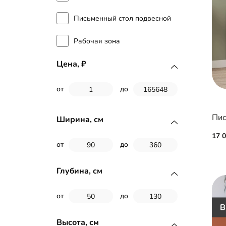
Письменный стол подвесной
Рабочая зона
Цена,
от
до
Ширина, см
17 
от
до
Глубина, см
от
до
Высота, см