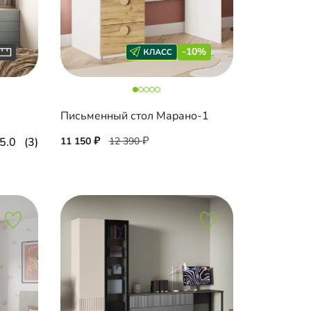
-10%
Письменный стол Марано-1
5.0
(3)
11 150
12 390