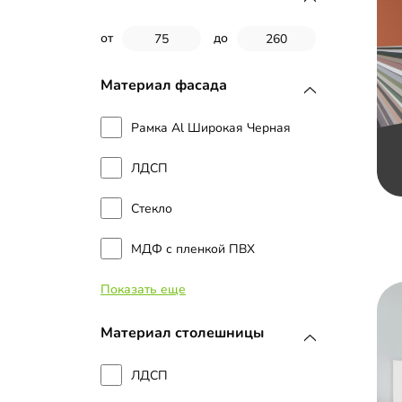
от
до
Материал фасада
Рамка Al Широкая Черная
ЛДСП
Стекло
МДФ с пленкой ПВХ
Показать еще
МДФ с эмалью
Рамка МДФ
Материал столешницы
Стекло с пленкой Oracal
ЛДСП