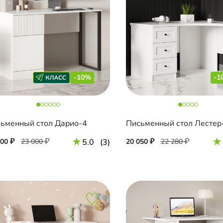
-10%
-1
ьменный стол Дарио-4
700
23 000
5.0
(3)
20 050
22 280