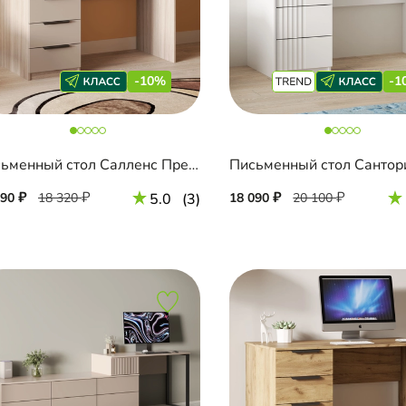
-10%
-1
Письменный стол Салленс Премиум
490
18 320
5.0
(3)
18 090
20 100