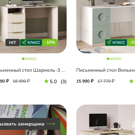
-10%
-1
Письменный стол Шармель-3 Лайф
Письменный стол Вильен
090
18 990
5.0
(3)
15 990
17 770