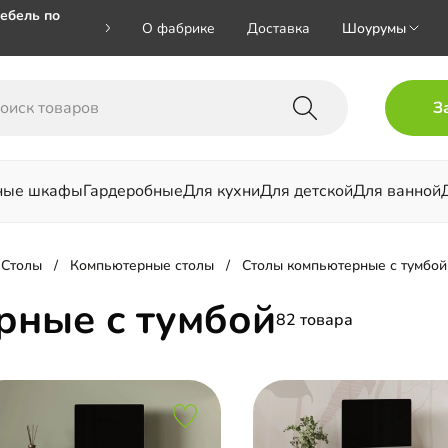
ебель по
О фабрике
Доставка
Шоурумы
🎁🎁 при
З
 на номер
ные шкафы
Гардеробные
Для кухни
Для детской
Для ванной
льни
Столы
Компьютерные столы
Столы компьютерные с тумбой
рные с тумбой
82 товара