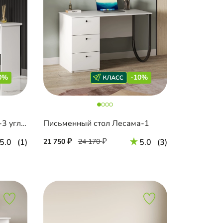
0%
-10%
Письменный стол Лестер-3 угловой
Письменный стол Лесама-1
5.0
(1)
21 750
24 170
5.0
(3)