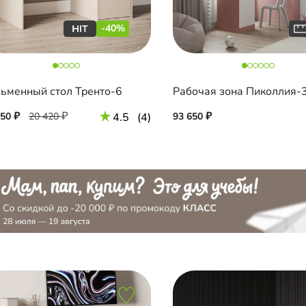
-40%
ьменный стол Тренто-6
Рабочая зона Пиколлия-
250
20 420
4.5
(4)
93 650