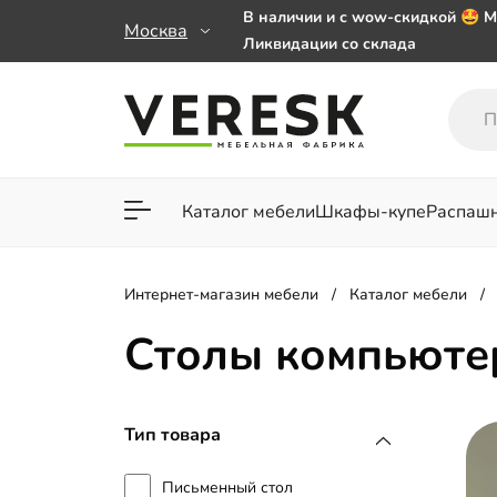
В наличии и с wow-скидкой 🤩 М
Москва
Ликвидации со склада
Мебель на заказ. Выбирайте 🎁
заказе от 50 000 ₽
Важно! Наш Whatsapp переехал
+79101813475 💌
Каталог мебели
Шкафы-купе
Распаш
Для гостиной
Для спа
Интернет-магазин мебели
Каталог мебели
Столы компьюте
Тип товара
Письменный стол