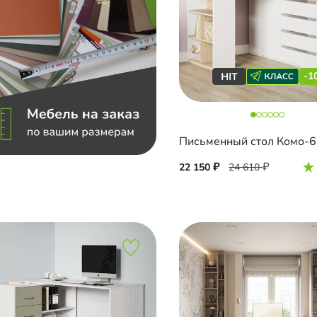
-1
22 150
24 610