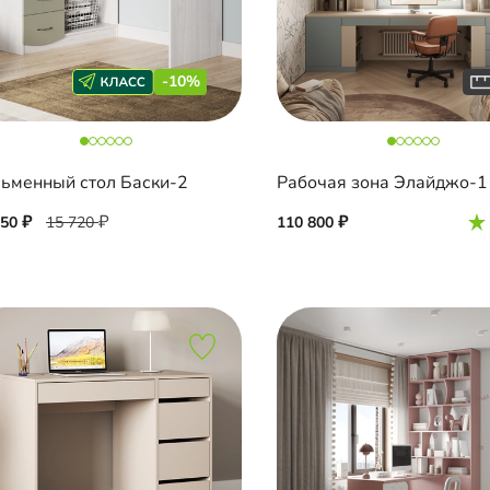
-10%
ьменный стол Баски-2
Рабочая зона Элайджо-1
150
15 720
110 800