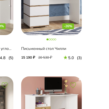
0%
-26%
Письменный стол Комо-6 угловой
Письменный стол Чилли
4.8
(5)
15 190
20 530
5.0
(3)