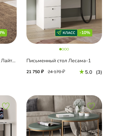
0%
-10%
Журнальный стол Дариус Лайт-500
Письменный стол Лесама-1
21 750
24 170
5.0
(3)