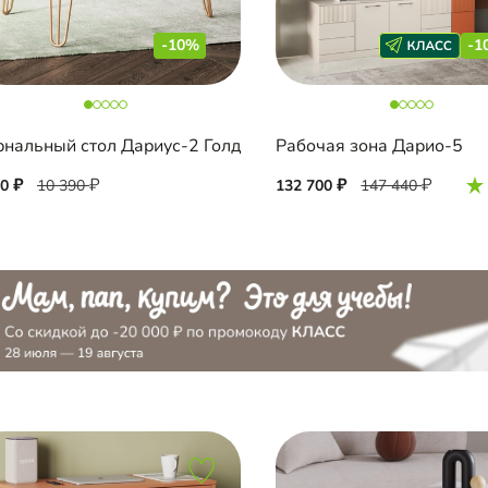
-10%
-1
нальный стол Дариус-2 Голд
Рабочая зона Дарио-5
50
10 390
132 700
147 440