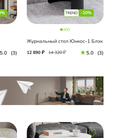
0%
-10%
Журнальный стол Юнкос-1 Блэк
5.0
(3)
12 890
14 320
5.0
(3)