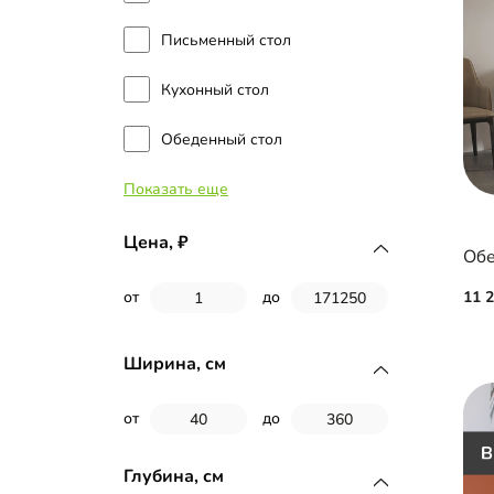
Письменный стол
Кухонный стол
Обеденный стол
Показать еще
Рабочая зона
Цена,
Обе
11 
от
до
Ширина, см
от
до
Глубина, см