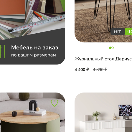
-1
4 400
4 890