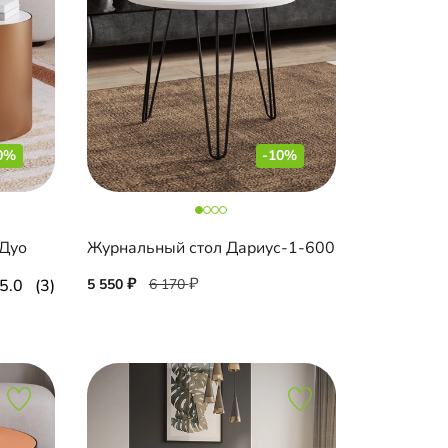
0%
-10%
 Дуо
Журнальный стол Дариус-1-600
5.0
(3)
5 550
6 170