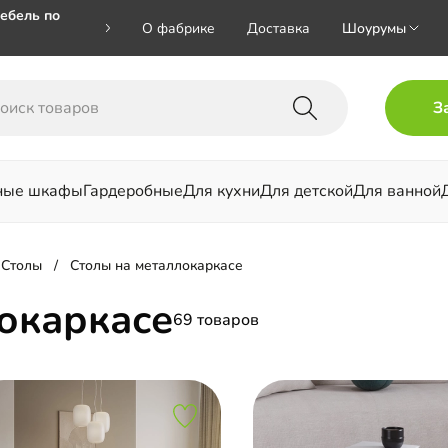
ебель по
О фабрике
Доставка
Шоурумы
🎁🎁 при
З
 на номер
ные шкафы
Гардеробные
Для кухни
Для детской
Для ванной
льни
Столы
Столы на металлокаркасе
окаркасе
69 товаров