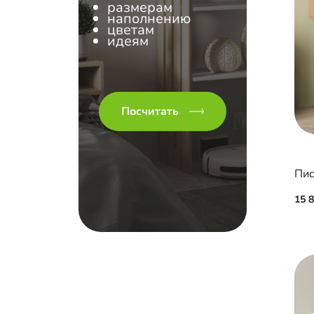
размерам
наполнению
цветам
идеям
Посчитать
Пис
15 