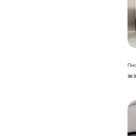
Пис
36 