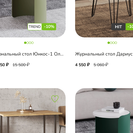
-10%
-1
Журнальный стол Юнкос-1 Олива
Журнальный стол Дариу
950
15 500
4 550
5 060