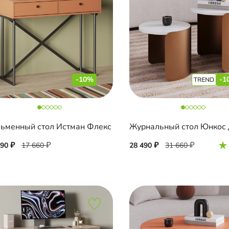
-10%
-1
ьменный стол Истман Флекс
Журнальный стол Юнкос
890
17 660
28 490
31 660