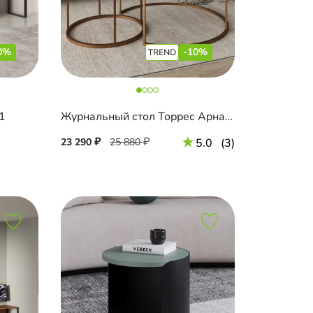
0%
-10%
1
Журнальный стол Торрес Арнави
23 290
25 880
5.0
(3)