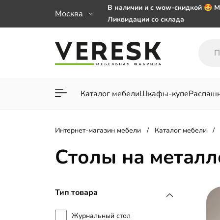
В наличии и с wow-скидкой 🤩 М
Москва
Ликвидации со склада
Мебель на заказ. Выбирайте 🎁
заказе от 50 000 ₽
Важно! Наш Whatsapp переехал
+79101813475 💌
Каталог мебели
Шкафы-купе
Распаш
Для гостиной
Для спа
Интернет-магазин мебели
Каталог мебели
Столы на металл
Тип товара
Журнальный стол