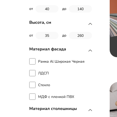
от
до
Высота, см
от
до
Материал фасада
Рамка Al Широкая Черная
ЛДСП
Стекло
МДФ с пленкой ПВХ
Материал столешницы