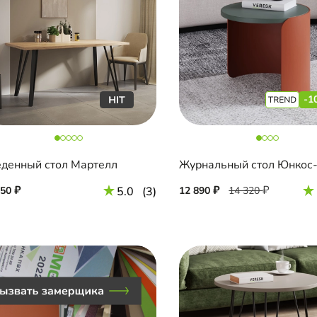
-1
денный стол Мартелл
250
5.0
(3)
12 890
14 320