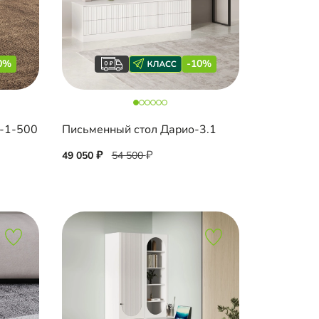
0%
-10%
с-1-500
Письменный стол Дарио-3.1
49 050
54 500