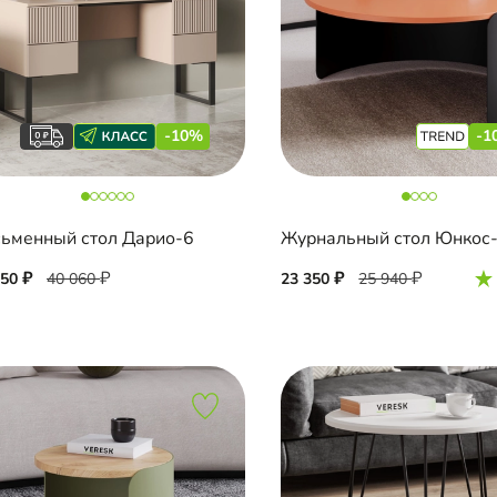
-10%
-1
ьменный стол Дарио-6
Журнальный стол Юнкос-
050
40 060
23 350
25 940