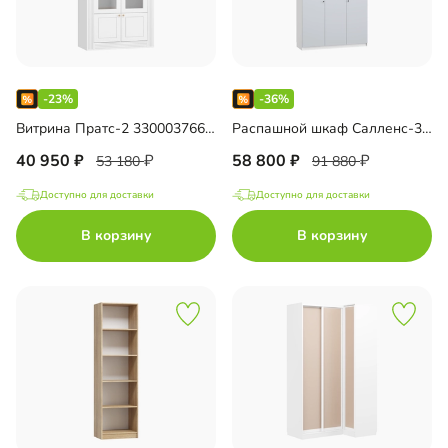
-23%
-36%
Витрина Пратс-2 33000376658
Распашной шкаф Салленс-3 Премиум с антресолью 33000460412
40 950
58 800
53 180
91 880
Доступно для доставки
Доступно для доставки
В корзину
В корзину