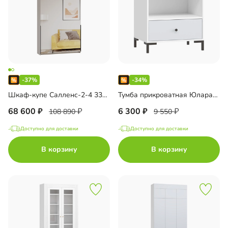
-37%
-34%
Шкаф-купе Салленс-2-4 33000457281
Тумба прикроватная Юлара-1 33000375245
68 600
6 300
108 890
9 550
Доступно для доставки
Доступно для доставки
В корзину
В корзину