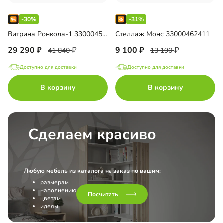
-30%
-31%
Витрина Ронкола-1 33000457885
Стеллаж Монс 33000462411
29 290
9 100
41 840
13 190
Доступно для доставки
Доступно для доставки
В корзину
В корзину
Сделаем красиво
Любую мебель из каталога на заказ по вашим:
размерам
наполнению
Посчитать
цветам
идеям