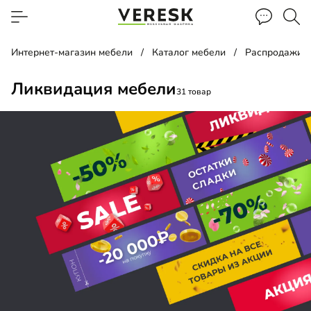
Интернет-магазин мебели
Каталог мебели
Распродажи, 
Ликвидация мебели
31 товар
ф-купе
лаж
а прикроватная
-купе угловой