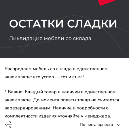
ина
умба
ашной шкаф
до
ль для гардероба
ашной шкаф угловой
до
Распродаем мебель со склада в единственном
экземпляре: кто успел — тот и съел!
* Важно! Каждый товар в наличии в единственном
до
экземпляре. До момента оплаты товар не считается
зарезервированным. Наличие и подробности о
комплектности изделия уточняйте у менеджера.
до
По популярности