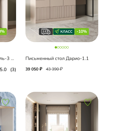
0%
-10%
Письменный стол Шармель-3 Лайф
Письменный стол Дарио-1.1
5.0
(3)
39 050
43 390