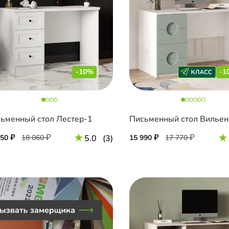
-10%
-1
ьменный стол Лестер-1
Письменный стол Вильен
250
18 060
5.0
(3)
15 990
17 770