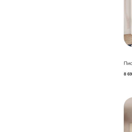
Пис
8 6