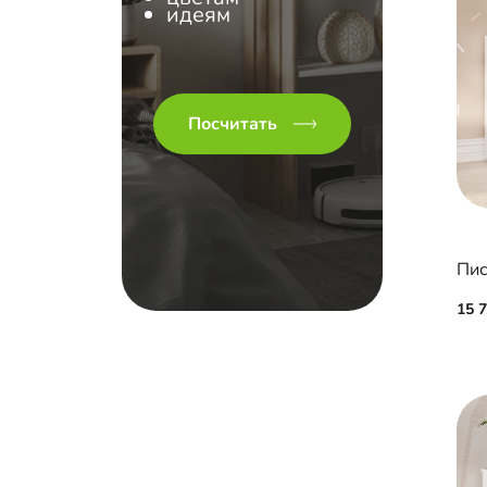
идеям
Посчитать
Пис
15 