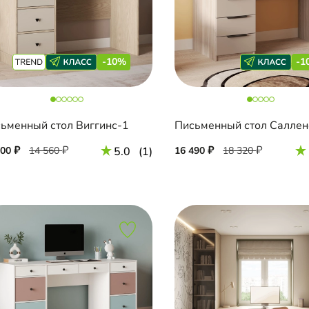
-10%
-1
ьменный стол Виггинс-1
100
14 560
5.0
(1)
16 490
18 320