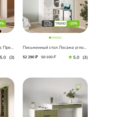
0%
-10%
Письменный стол Салленс Премиум
Письменный стол Лесама угловой
5.0
(3)
52 290
58 100
5.0
(3)