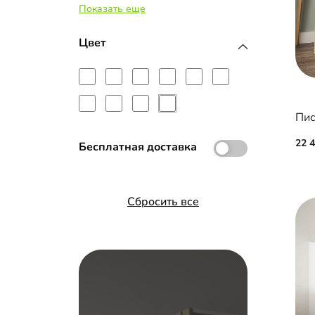
Показать еще
МДФ с эмалью
Рамка МДФ
Цвет
Стекло с пленкой Oracal
Пис
22 
Бесплатная доставка
Сбросить все