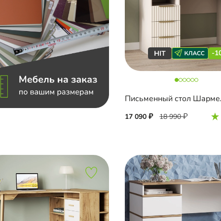
-1
17 090
18 990