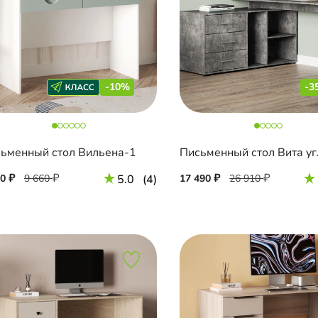
-10%
-3
ьменный стол Вильена-1
Письменный стол Вита у
90
9 660
5.0
(4)
17 490
26 910