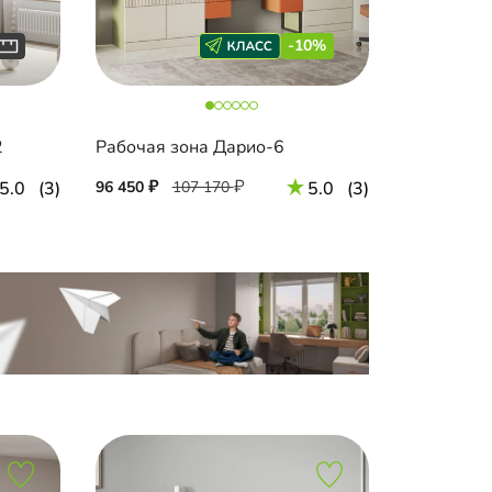
-10%
2
Рабочая зона Дарио-6
5.0
(3)
96 450
107 170
5.0
(3)