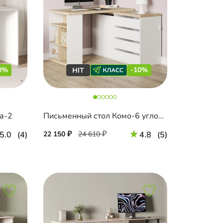
0%
-10%
а-2
Письменный стол Комо-6 угловой
5.0
(4)
22 150
24 610
4.8
(5)