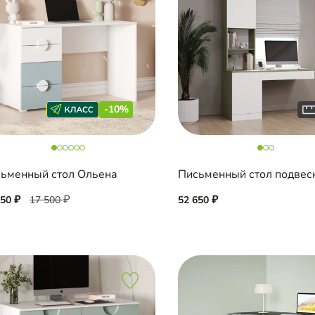
-10%
ьменный стол Ольена
750
17 500
52 650