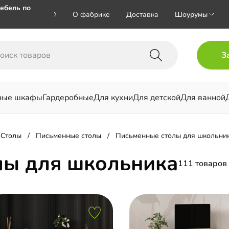
ебель по
О фабрике
Доставка
Шоурумы
🎁🎁 при
З
 на номер
ные шкафы
Гардеробные
Для кухни
Для детской
Для ванной
льни
Столы
Письменные столы
Письменные столы для школьни
лы для школьника
111 товаров