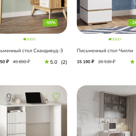
-55%
-2
ьменный стол Скандивуд-3
Письменный стол Чилли
450
49 890
5.0
(2)
15 190
20 530