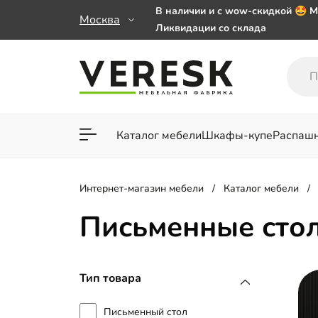
В наличии и с wow-скидкой 🤩 М
Москва
Ликвидации со склада
Мебель на заказ. Выбирайте 🎁
заказе от 50 000 ₽
Важно! Наш Whatsapp переехал
+79101813475 💌
Каталог мебели
Шкафы-купе
Распаш
Для гостиной
Для спа
Интернет-магазин мебели
Каталог мебели
Письменные сто
Тип товара
Письменный стол