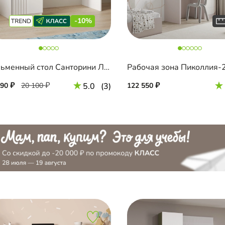
-10%
Письменный стол Санторини Лайф
Рабочая зона Пиколлия-
090
20 100
5.0
(3)
122 550