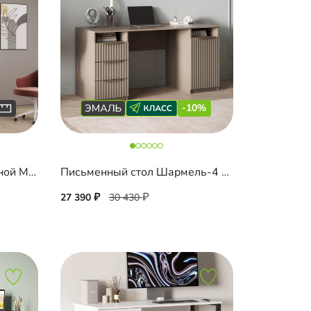
-10%
Письменный стол подвесной Мобаро-5
Письменный стол Шармель-4 Лайф Эмаль
27 390
30 430