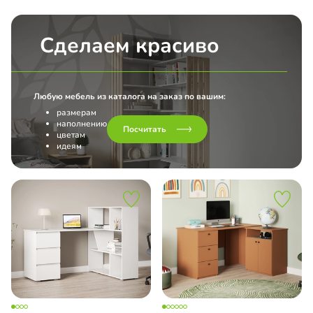
Сделаем красиво
Любую мебель из каталога на заказ по вашим:
размерам
наполнению
Посчитать
цветам
идеям