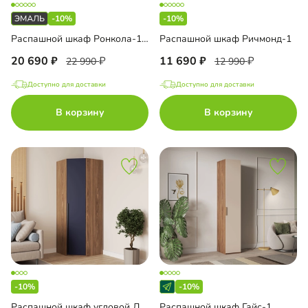
-10%
-10%
Распашной шкаф Ронкола-1 Эмаль
Распашной шкаф Ричмонд-1
20 690
11 690
22 990
12 990
Доступно для доставки
Доступно для доставки
В корзину
В корзину
-10%
-10%
Распашной шкаф угловой Лорэна-800 Премиум
Распашной шкаф Гайс-1