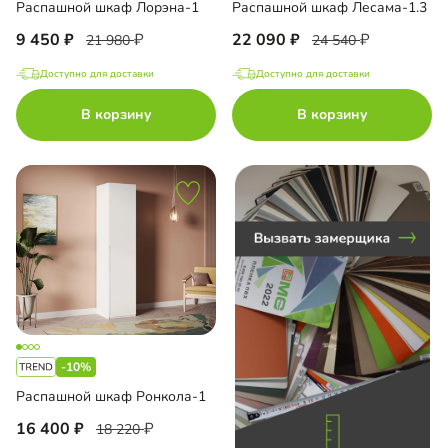
Распашной шкаф Лорэна-1
Распашной шкаф Лесама-1.3
ашной шкаф угловой
9 450
22 090
21 980
24 540
Доступно для доставки
Доступно для доставки
В корзину
В корзину
до
до
до
-10%
Распашной шкаф Ронкола-1
16 400
18 220
до