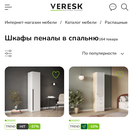
Интернет-магазин мебели
Каталог мебели
Распашные ш
Шкафы пеналы в спальню
164 товара
По популярности
ф-гармошка
ина
-57%
-10%
ашной шкаф