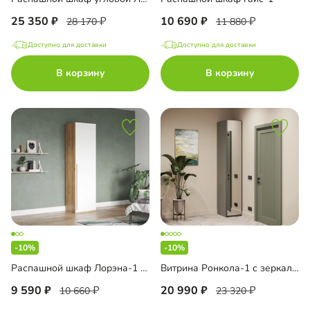
25 350
10 690
28 170
11 880
Доступно для доставки
Доступно для доставки
В корзину
В корзину
-10%
-10%
Распашной шкаф Лорэна-1 Эко
Витрина Ронкола-1 с зеркалом
9 590
20 990
10 660
23 320