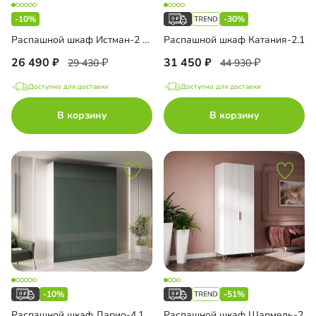
-10%
-30%
Распашной шкаф Истман-2 Флекс
Распашной шкаф Катания-2.1
26 490
31 450
29 430
44 930
Доступно для доставки
Доступно для доставки
В корзину
В корзину
-10%
-51%
Распашной шкаф Дарио-4.1.1 с антресолью
Распашной шкаф Шармель-2