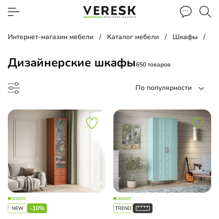
Интернет-магазин мебели
Каталог мебели
Шкафы
Д
Дизайнерские шкафы
650 товаров
По популярности
ф-купе
ф-гармошка
-10%
ый шкаф