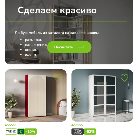
EGRO
Сделаем красиво
ch Top Line
Любую мебель из каталога на заказ по вашим:
Line L Hettich
размерам
наполнению
Посчитать
ашные двери
цветам
идеям
-10%
-52%