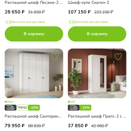
Распашной шкаф Лесама-2 Декор 4
Шкаф-купе Скаген-2
28 650
107 150
31 830
223 230
Доступно для доставки
Доступно для доставки
В корзину
В корзину
-10%
-10%
Распашной шкаф Санторини-4 Лайф с антресолью
Распашной шкаф Пратс-2 с зеркалом
79 950
37 850
88 830
42 060