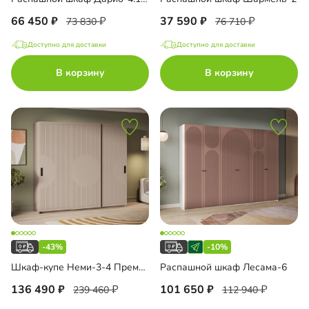
66 450
37 590
73 830
76 710
Доступно для доставки
Доступно для доставки
В корзину
В корзину
-43%
-10%
Шкаф-купе Неми-3-4 Премиум
Распашной шкаф Лесама-6
136 490
101 650
239 460
112 940