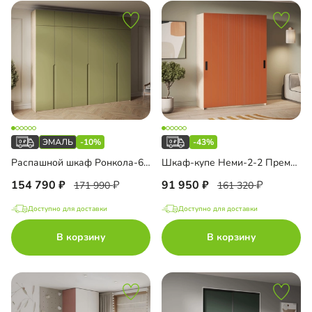
-10%
-43%
Распашной шкаф Ронкола-6 Эмаль с антресолью
Шкаф-купе Неми-2-2 Премиум
154 790
91 950
171 990
161 320
Доступно для доставки
Доступно для доставки
В корзину
В корзину