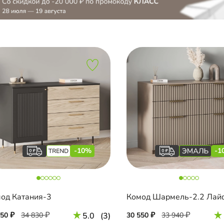
-10%
-1
од Катания-3
350
34 830
5.0
(3)
30 550
33 940