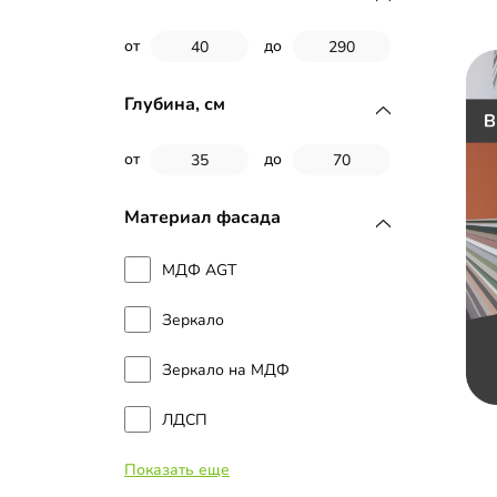
от
до
Глубина, см
от
до
Материал фасада
МДФ AGT
Зеркало
Зеркало на МДФ
ЛДСП
Показать еще
Наборные планки МДФ