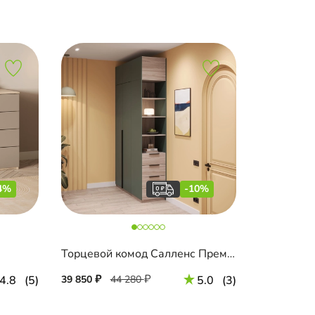
4%
-10%
Торцевой комод Салленс Премиум с полками и антресолью
4.8
(5)
39 850
44 280
5.0
(3)