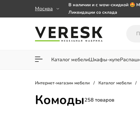
В наличии и с wow-скидкой 🤩 М
Москва
Ликвидации со склада
Мебель на заказ. Выбирайте 🎁
заказе от 50 000 ₽
Важно! Наш Whatsapp переехал
+79101813475 💌
Каталог мебели
Шкафы-купе
Распаш
Для гостиной
Для спа
Интернет-магазин мебели
Каталог мебели
Комоды
258 товаров