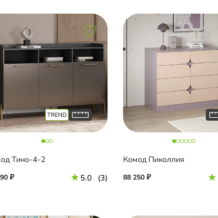
од Тино-4-2
Комод Пиколлия
190
5.0
(3)
88 250