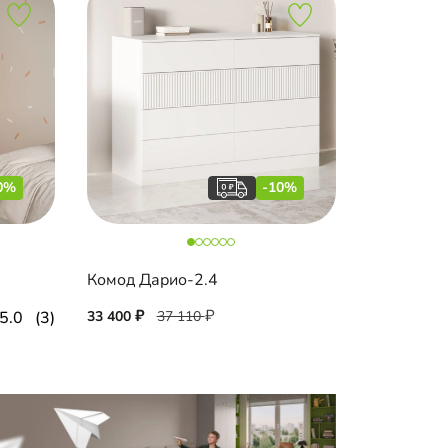
0%
-10%
Комод Дарио-2.4
5.0
(3)
33 400
37 110