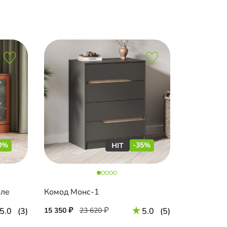
0%
-35%
оле
Комод Монс-1
5.0
(3)
15 350
23 620
5.0
(5)