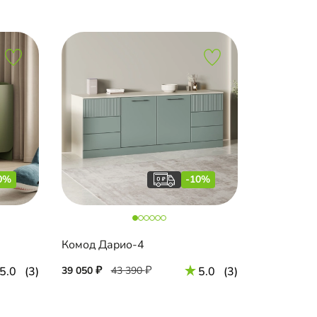
0%
-10%
Комод Дарио-4
5.0
(3)
39 050
43 390
5.0
(3)