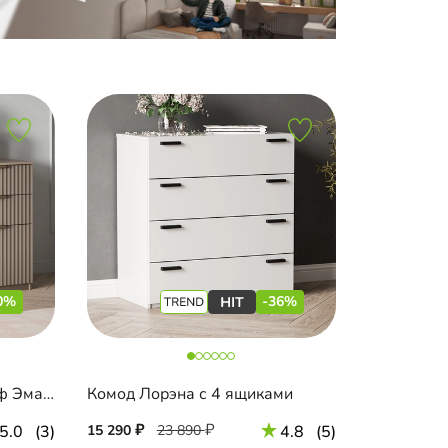
0%
-36%
Комод Шармель-2.2 Лайф Эмаль
Комод Лорэна с 4 ящиками
5.0
(3)
15 290
23 890
4.8
(5)