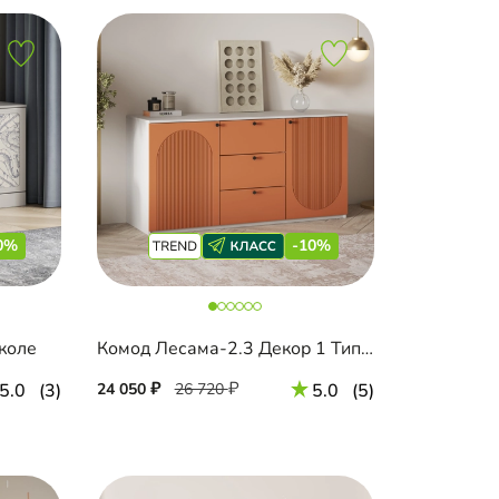
0%
-10%
коле
Комод Лесама-2.3 Декор 1 Тип 1
5.0
(3)
24 050
26 720
5.0
(5)