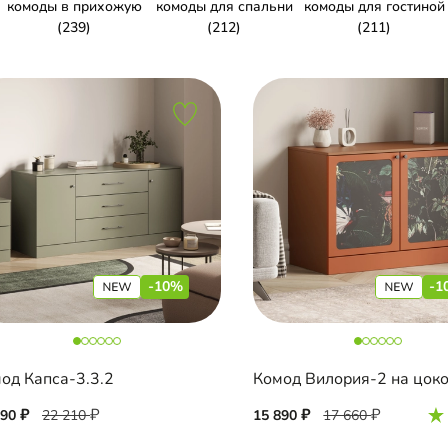
комоды в прихожую
комоды для спальни
комоды для гостиной
(239)
(212)
(211)
-10%
-1
од Капса-3.3.2
Комод Вилория-2 на цок
990
22 210
15 890
17 660