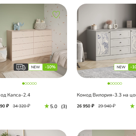
-10%
-1
од Капса-2.4
Комод Вилория-3.3 на цо
890
34 320
5.0
(3)
26 950
29 940