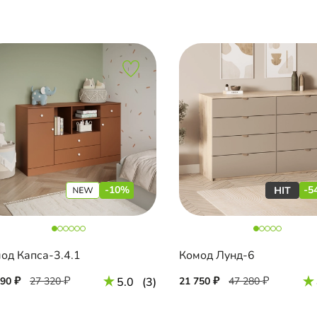
-10%
-5
од Капса-3.4.1
Комод Лунд-6
590
27 320
5.0
(3)
21 750
47 280