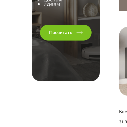
идеям
Посчитать
Ком
31 