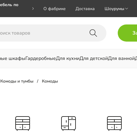
ебель по
О фабрике
Доставка
Шоурумы
🎁🎁 при
З
 на номер
ные шкафы
Гардеробные
Для кухни
Для детской
Для ванной
льни
Комоды и тумбы
Комоды