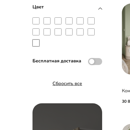
Стекло
Цвет
МДФ с пленкой ПВХ
МДФ с эмалью
Планки МДФ
Рамка МДФ
Бесплатная доставка
Сбросить все
Ком
30 