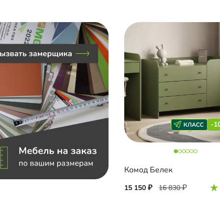
-1
Комод Белек
15 150
16 830