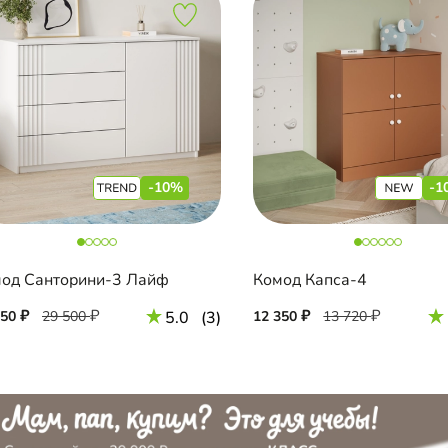
-10%
-1
од Санторини-3 Лайф
Комод Капса-4
550
29 500
5.0
(3)
12 350
13 720