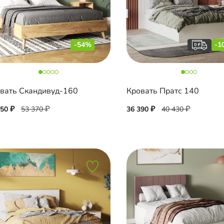
-54%
-1
вать Скандивуд-160
Кровать Пратс 140
550
53 370
36 390
40 430