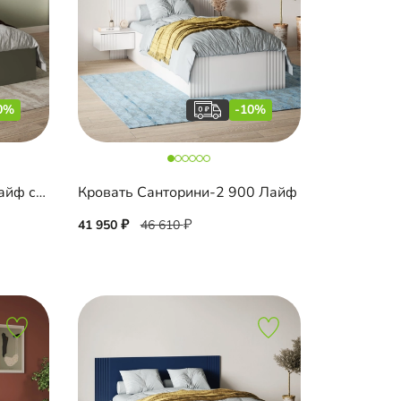
0%
-10%
Кровать Шармель-140 Лайф с мягким изголовьем
Кровать Санторини-2 900 Лайф
41 950
46 610