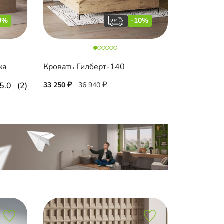
0%
-10%
ка
Кровать Гилберт-140
5.0
(2)
33 250
36 940