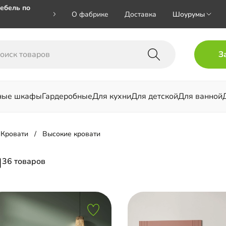
ебель по
О фабрике
Доставка
Шоурумы
🎁🎁 при
З
 на номер
ные шкафы
Гардеробные
Для кухни
Для детской
Для ванной
льни
Кровати
Высокие кровати
и
36 товаров