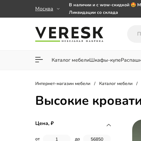
В наличии и с wow-скидкой 🤩 М
Москва
Ликвидации со склада
Мебель на заказ. Выбирайте 🎁
заказе от 50 000 ₽
Важно! Наш Whatsapp переехал
+79101813475 💌
Каталог мебели
Шкафы-купе
Распаш
Для гостиной
Для спа
Интернет-магазин мебели
Каталог мебели
Высокие кроват
Цена,
от
до