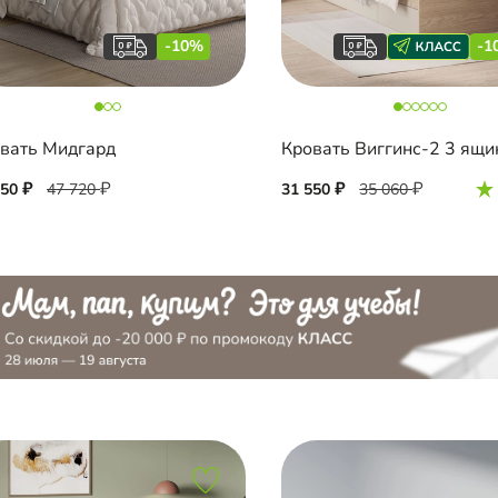
-10%
-1
вать Мидгард
Кровать Виггинс-2 3 ящи
950
47 720
31 550
35 060