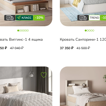
-10%
-1
вать Виггинс-1 4 ящика
150
47 940
37 350
41 500