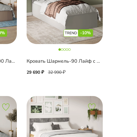
0%
-10%
Кровать Санторини-2 1600 Лайф
Кровать Шармель-90 Лайф с мягким изголовьем
29 690
32 990