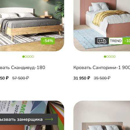
-54%
-1
вать Скандивуд-180
Кровать Санторини-1 90
450
57 500
31 950
35 500