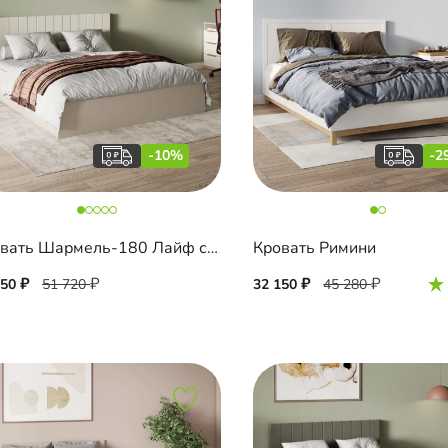
-10%
-2
Кровать Шармель-180 Лайф с мягким изголовьем
Кровать Римини
550
51 720
32 150
45 280