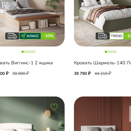
-10%
-1
вать Виггинс-1 2 ящика
900
39 890
39 790
44 210