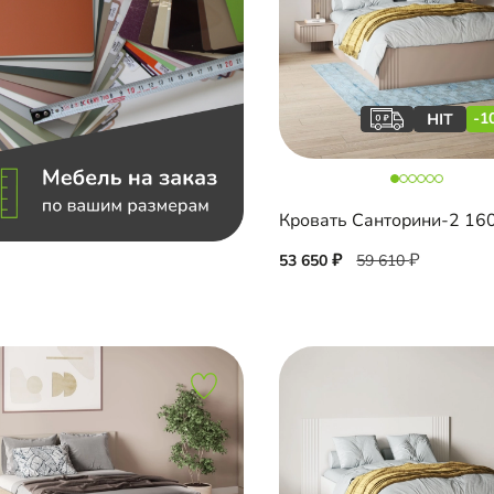
-1
53 650
59 610