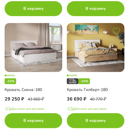
В корзину
В корзину
П
с пленкой ПВХ
-33%
-10%
Кровать Сиена-180
Кровать Гилберт-180
29 250
36 690
43 660
40 770
Доступно для доставки
Доступно для доставки
В корзину
В корзину