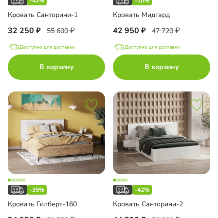
-42%
-10%
Кровать Санторини-1
Кровать Мидгард
32 250
42 950
55 600
47 720
Доступно для доставки
Доступно для доставки
В корзину
В корзину
-35%
-42%
Кровать Гилберт-160
Кровать Санторини-2