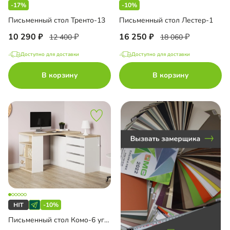
-17%
-10%
чая зона
Письменный стол Тренто-13
Письменный стол Лестер-1
10 290
16 250
12 400
18 060
Доступно для доставки
Доступно для доставки
до
В корзину
В корзину
до
до
-10%
до
Письменный стол Комо-6 угловой