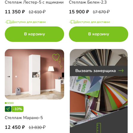
Стеллаж Лестер-5 с ящиками
Стеллаж Белек-2.3
до
11 350
15 900
12 610
17 670
Доступно для доставки
Доступно для доставки
В корзину
В корзину
до
до
до
-10%
Стеллаж Марано-5
12 450
13 830