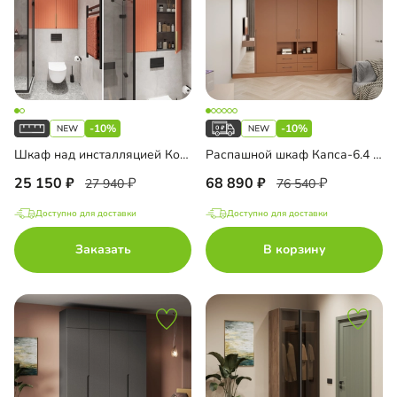
-10%
-10%
Шкаф над инсталляцией Колланда-1
Распашной шкаф Капса-6.4 с зеркалом
25 150
68 890
27 940
76 540
Доступно для доставки
Доступно для доставки
Заказать
В корзину