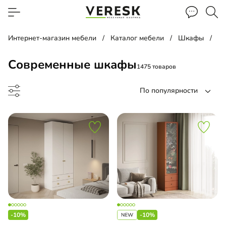
Интернет-магазин мебели
Каталог мебели
Шкафы
С
Современные шкафы
1475 товаров
По популярности
ф-купе
ф-гармошка
-10%
-10%
-купе угловой