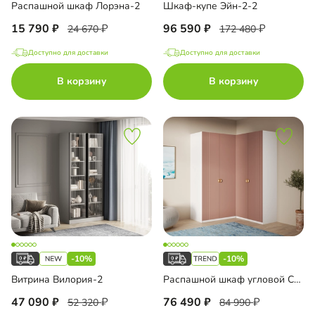
Распашной шкаф Лорэна-2
Шкаф-купе Эйн-2-2
15 790
96 590
l
24 670
172 480
Доступно для доставки
Доступно для доставки
нс
В корзину
В корзину
Line L Hettich
ашные двери
-10%
-10%
Витрина Вилория-2
Распашной шкаф угловой Санторини-500 Лайф
47 090
76 490
52 320
84 990