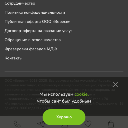
Сотрудничество
Политика конфиденциальности
Публичная оферта ООО «Вереск»
Договор-оферта на оказание услуг
Обращение в отдел качества
Фрезеровки фасадов МДФ
Контакты
ООО «Вереск», 2018-2026. Все ресурсы сайта www.shkaf-kupe.ru,
включая текстовую, графическую и видео информацию, структуру и
оформление страниц, защищены российскими и международными
Мы используем
cookie,
законами и соглашениями об охране авторских прав и
интеллектуальной собственности (статьи 1259 и 1260 главы 70
чтобы сайт был удобным
«Авторское право» Гражданского Кодекса Российской Федерации от 18
декабря 2006 года N 230-ФЗ).
Хорошо