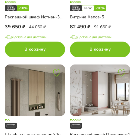
-10%
-10%
Распашной шкаф Истман-3.2 Флекс
Витрина Капса-5
39 650
82 490
44 060
91 660
Доступно для доставки
Доступно для доставки
В корзину
В корзину
Шкаф над инсталляцией Тосса-4
Распашной шкаф Пиколлия-1