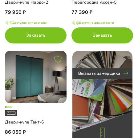
Двери-купе Нардо-2
Перегородка Ассен-5
79 950
77 390
Доступно для доставки
Доступно для доставки
до
Заказать
Заказать
до
до
ало
Двери-купе Тейт-6
86 050
П