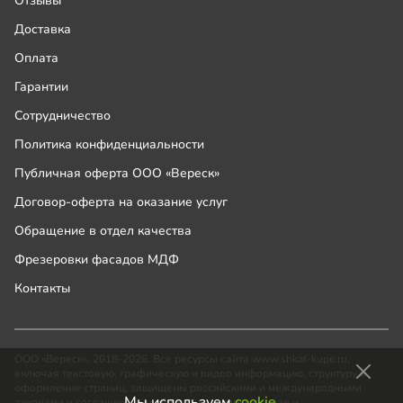
Отзывы
Доставка
Оплата
Гарантии
Сотрудничество
Политика конфиденциальности
Публичная оферта ООО «Вереск»
Договор-оферта на оказание услуг
Обращение в отдел качества
Фрезеровки фасадов МДФ
Контакты
ООО «Вереск», 2018-2026. Все ресурсы сайта www.shkaf-kupe.ru,
включая текстовую, графическую и видео информацию, структуру и
оформление страниц, защищены российскими и международными
Мы используем
cookie,
законами и соглашениями об охране авторских прав и