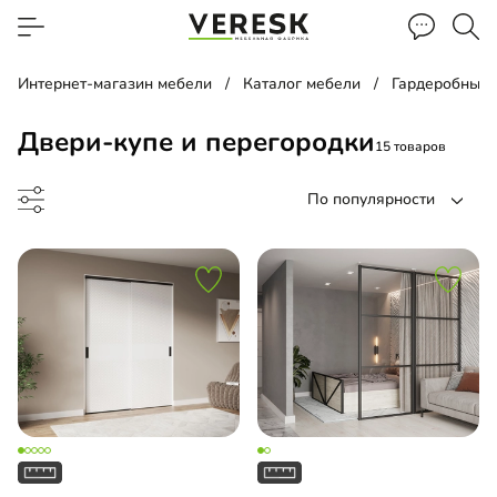
Интернет-магазин мебели
Каталог мебели
Гардеробные
Двери-купе и перегородки
15 товаров
По популярности
городка
и-купе
и-гармошки