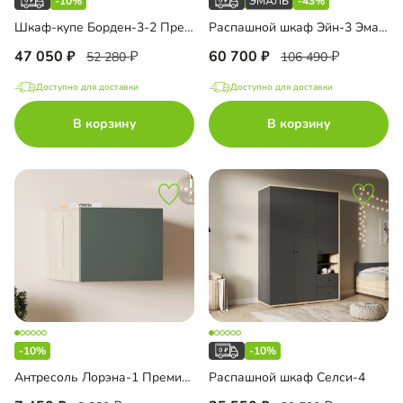
-10%
-43%
Шкаф-купе Борден-3-2 Премиум
Распашной шкаф Эйн-3 Эмаль Декор 2 с зеркалом
47 050
60 700
52 280
106 490
Доступно для доставки
Доступно для доставки
В корзину
В корзину
-10%
-10%
Антресоль Лорэна-1 Премиум
Распашной шкаф Селси-4