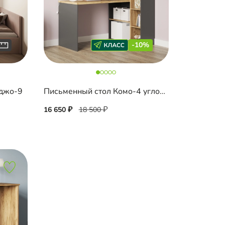
-10%
йджо-9
Письменный стол Комо-4 угловой
16 650
18 500