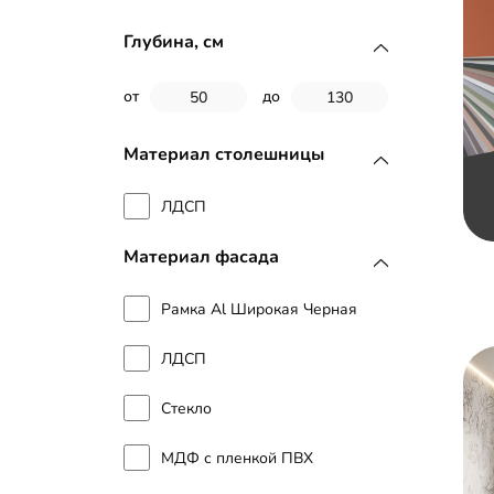
Глубина, см
от
до
Материал столешницы
ЛДСП
Материал фасада
Рамка Al Широкая Черная
ЛДСП
Стекло
МДФ с пленкой ПВХ