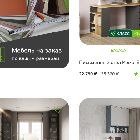
-1
22 790
25 320