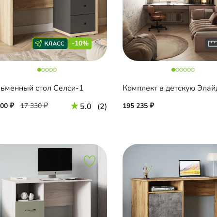
-10%
ьменный стол Селси-1
Комплект в детскую Эла
600
17 330
5.0
(2)
195 235