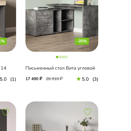
1%
-35%
-14
Письменный стол Вита угловой
5.0
(1)
17 490
26 910
5.0
(3)