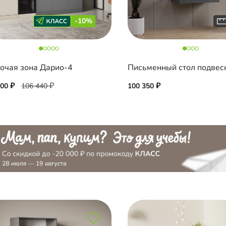
-10%
очая зона Дарио-4
800
106 440
100 350