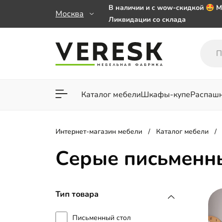
В наличии и с wow-скидкой 🤩 М
Москва
Ликвидации со склада
Мебель на заказ. Выбирайте 🎁
заказе от 50 000 ₽
Важно! Наш Whatsapp переехал
+79101813475 💌
Каталог мебели
Шкафы-купе
Распаш
Для гостиной
Для спа
Интернет-магазин мебели
Каталог мебели
Серые письменн
Тип товара
Письменный стол