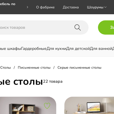
ебель по
О фабрике
Доставка
Шоурумы
🎁🎁 при
З
 на номер
ные шкафы
Гардеробные
Для кухни
Для детской
Для ванной
льни
Столы
Письменные столы
Серые письменные столы
ые столы
22 товара