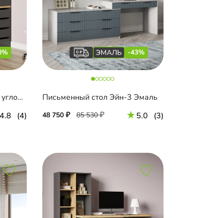
0%
-43%
Письменный стол Комо-5 угловой
Письменный стол Эйн-3 Эмаль
4.8
(4)
48 750
85 530
5.0
(3)