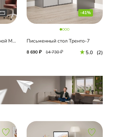
-41%
Письменный стол подвесной Мобаро-9
Письменный стол Тренто-7
8 690
14 730
5.0
(2)