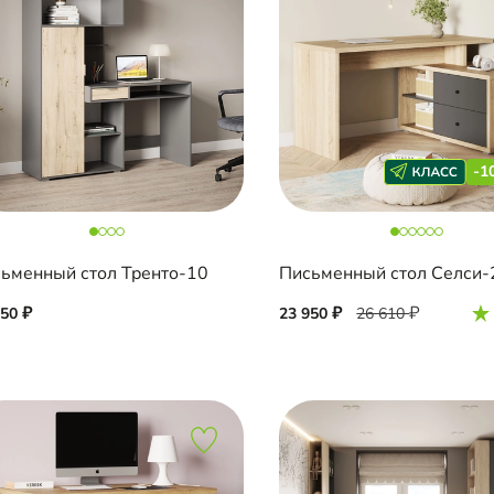
-1
ьменный стол Тренто-10
Письменный стол Селси-
850
23 950
26 610