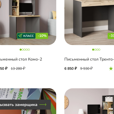
-10%
-3
ьменный стол Комо-2
Письменный стол Тренто
950
13 280
6 850
9 930