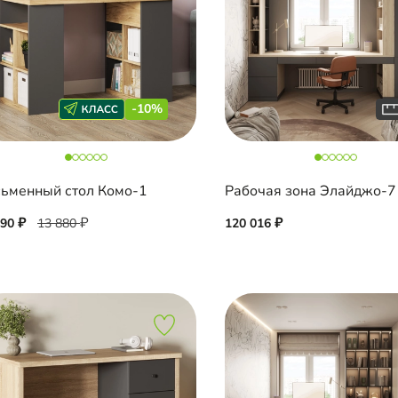
-10%
ьменный стол Комо-1
Рабочая зона Элайджо-7
490
13 880
120 016