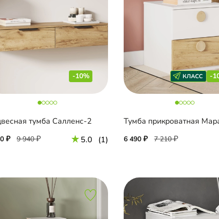
-10%
-1
весная тумба Салленс-2
Тумба прикроватная Мар
50
9 940
5.0
(1)
6 490
7 210