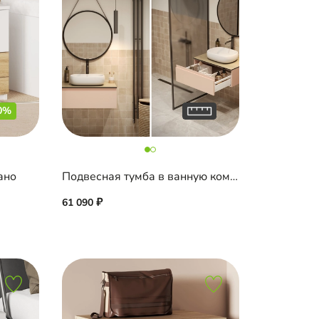
0%
ано
Подвесная тумба в ванную комнату Пьоджа-2
61 090