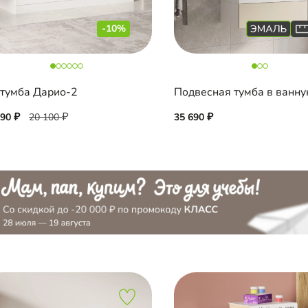
-10%
тумба Дарио-2
090
20 100
35 690