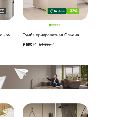
-32%
Подвесная тумба в ванную комнату Порто-1
Тумба прикроватная Ольена
9 590
14 100