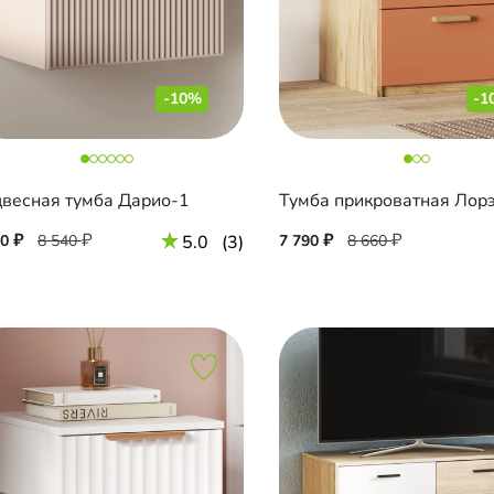
-10%
-1
весная тумба Дарио-1
90
8 540
5.0
(3)
7 790
8 660