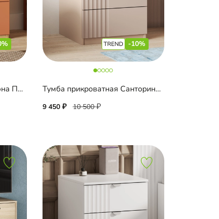
0%
-10%
Тумба прикроватная Лорэна Премиум Эко
Тумба прикроватная Санторини Лайф
9 450
10 500