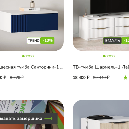
-10%
-1
Подвесная тумба Санторини-1 Лайф
90
8 770
18 400
20 440