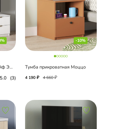
0%
-10%
ТВ-тумба Шармель-1 Лайф Эмаль
Тумба прикроватная Моццо
5.0
(3)
4 190
4 660