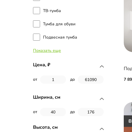
ТВ-тумба
Тумба для обуви
Подвесная тумба
Показать еще
Подвесная тумба в ванную
комнату
Цена,
7 8
от
до
Ширина, см
от
до
Высота, см