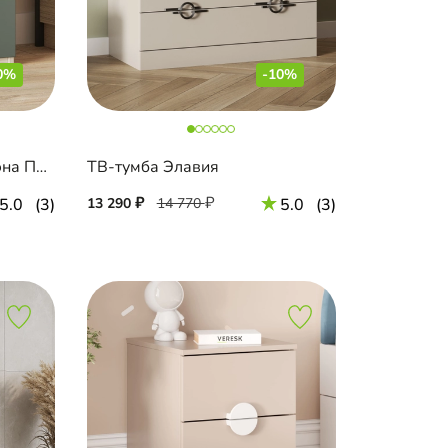
0%
-10%
Тумба прикроватная Лорэна Премиум
ТВ-тумба Элавия
5.0
(3)
13 290
14 770
5.0
(3)