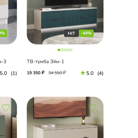
0%
-44%
н-3
ТВ-тумба Эйн-1
5.0
(1)
19 350
34 550
5.0
(4)