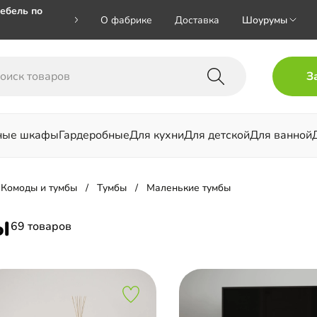
ебель по
О фабрике
Доставка
Шоурумы
🎁🎁 при
З
 на номер
ные шкафы
Гардеробные
Для кухни
Для детской
Для ванной
льни
Комоды и тумбы
Тумбы
Маленькие тумбы
ы
69 товаров