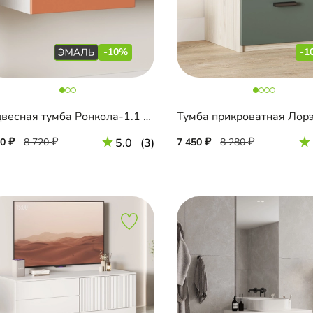
-10%
-1
Подвесная тумба Ронкола-1.1 Эмаль
50
8 720
5.0
(3)
7 450
8 280