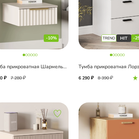
-10%
-2
Тумба прикроватная Шармель-2 Лайф подвесная
Тумба прикроватная Лор
50
7 280
6 290
8 390