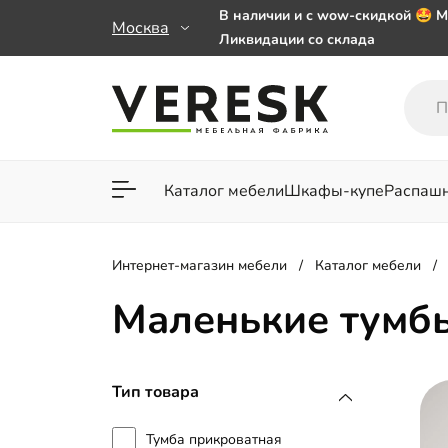
В наличии и с wow-скидкой 🤩 М
Москва
Ликвидации со склада
Мебель на заказ. Выбирайте 🎁
заказе от 50 000 ₽
Важно! Наш Whatsapp переехал
+79101813475 💌
Каталог мебели
Шкафы-купе
Распаш
Для гостиной
Для спа
Интернет-магазин мебели
Каталог мебели
Маленькие тумб
Тип товара
Тумба прикроватная