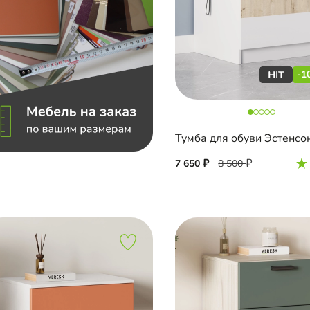
-1
Тумба для обуви Эстенсо
7 650
8 500