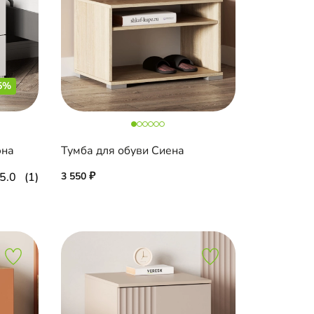
5%
эна
Тумба для обуви Сиена
5.0
(1)
3 550