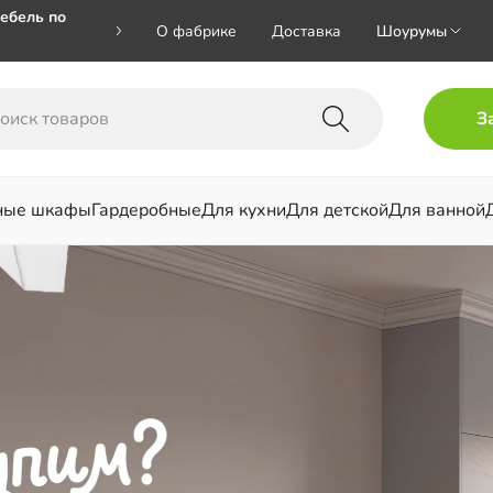
ебель по
О фабрике
Доставка
Шоурумы
🎁🎁 при
З
 на номер
ные шкафы
Гардеробные
Для кухни
Для детской
Для ванной
льни