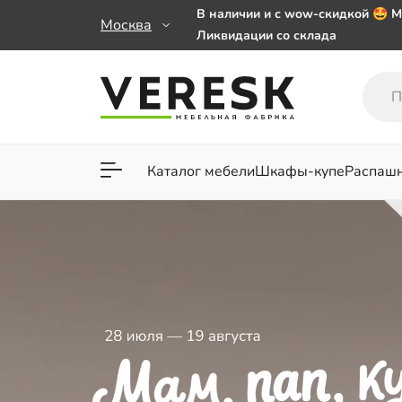
В наличии и с wow-скидкой 🤩 М
Москва
Ликвидации со склада
Мебель на заказ. Выбирайте 🎁
заказе от 50 000 ₽
Важно! Наш Whatsapp переехал
+79101813475 💌
Каталог мебели
Шкафы-купе
Распаш
Для гостиной
Для спа