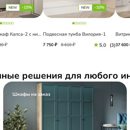
-10%
-10%
Распашной шкаф Капса-2 с нишей под пылесос
Подвесная тумба Вилория-1
Витри
30
7 750
8 610
5.0
(3)
37 600
чные решения для любого и
Шкафы на заказ