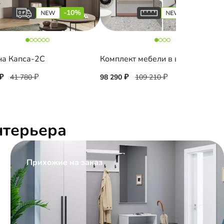
-10%
-10%
на Капса-2С
Комплект мебели в ванную комнату Колланда-2
41 780
98 290
109 210
нтерьера
Прихожие на заказ