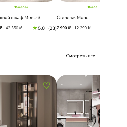
шной шкаф Монс-3
Стеллаж Монс
42 350
5.0
(23)
7 990
12 290
4.9
(8
Смотреть все