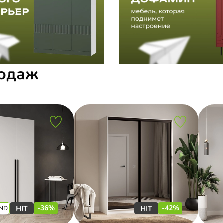
родаж
-36%
-42%