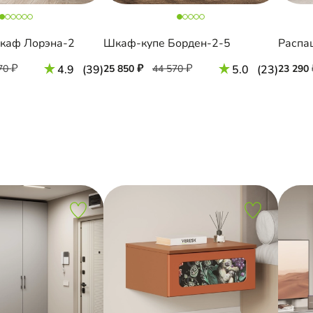
каф Лорэна-2
Шкаф-купе Борден-2-5
Распа
70
4.9
(39)
25 850
44 570
5.0
(23)
23 290