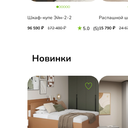
Шкаф-купе Эйн-2-2
Распашной ш
96 590
172 480
5.0
(5)
15 790
24 6
Новинки