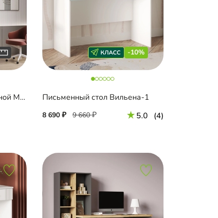
-10%
Письменный стол подвесной Мобаро-9
Письменный стол Вильена-1
8 690
9 660
5.0
(4)