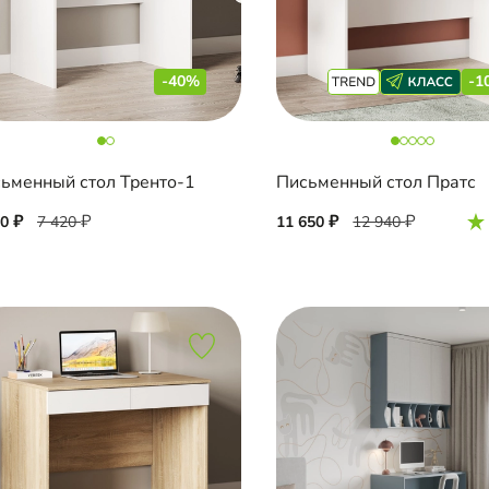
-40%
-1
ьменный стол Тренто-1
Письменный стол Пратс
50
7 420
11 650
12 940