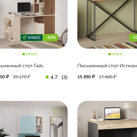
-10%
-1
ьменный стол Гайс
Письменный стол Истман
250
29 170
4.7
(3)
15 890
17 660