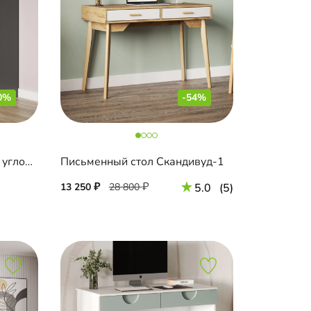
0%
-54%
Письменный стол Комо-4 угловой
Письменный стол Скандивуд-1
13 250
28 800
5.0
(5)