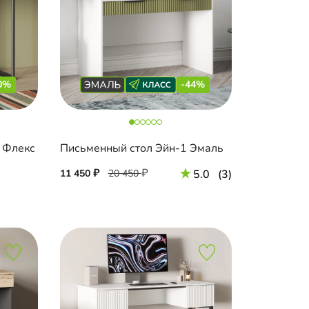
0%
-44%
 Флекс
Письменный стол Эйн-1 Эмаль
11 450
20 450
5.0
(3)