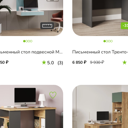
-3
Письменный стол подвесной Мобаро-6
Письменный стол Тренто
150
5.0
(3)
6 850
9 930