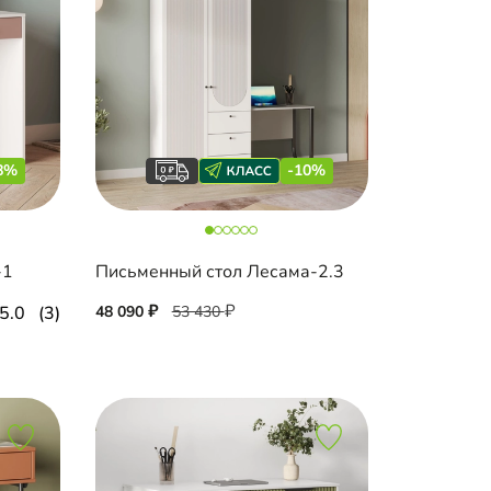
8%
-10%
-1
Письменный стол Лесама-2.3
5.0
(3)
48 090
53 430