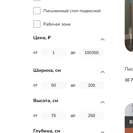
Письменный стол подвесной
Рабочая зона
Цена,
от
до
Пис
Ширина, см
10 
от
до
Высота, см
от
до
Глубина, см