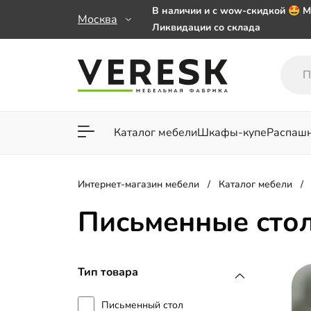
В наличии и с wow-скидкой 🤩 М
Москва
Ликвидации со склада
Мебель на заказ. Выбирайте 🎁
заказе от 50 000 ₽
Важно! Наш Whatsapp переехал
+79101813475 💌
Каталог мебели
Шкафы-купе
Распаш
Для гостиной
Для спа
Интернет-магазин мебели
Каталог мебели
Письменные сто
Тип товара
Письменный стол