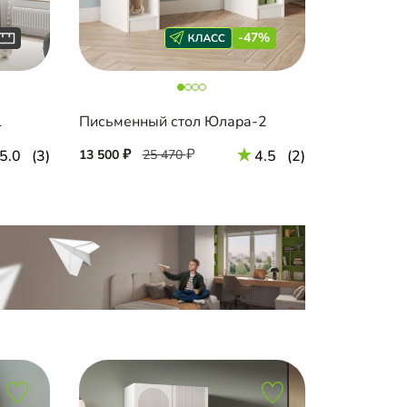
-47%
1
Письменный стол Юлара-2
5.0
(3)
13 500
25 470
4.5
(2)