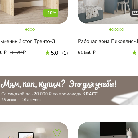
-10%
ьменный стол Тренто-3
Рабочая зона Пиколлия-
90
8 770
5.0
(1)
61 550