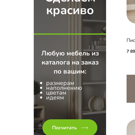
красиво
Пис
7 8
Любую мебель из
каталога на заказ
по вашим:
размерам
наполнению
цветам
идеям
Посчитать