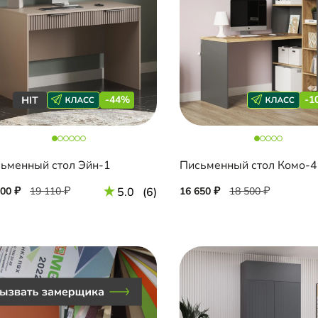
-44%
-1
ьменный стол Эйн-1
700
19 110
5.0
(6)
16 650
18 500