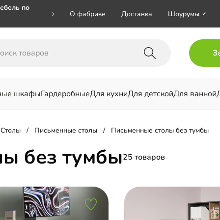
ебель по
О фабрике
Доставка
Шоурумы
🎁🎁 при
З
 на номер
ные шкафы
Гардеробные
Для кухни
Для детской
Для ванной
льни
Столы
Письменные столы
Письменные столы без тумбы
лы без тумбы
25 товаров