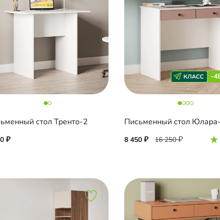
-4
ьменный стол Тренто-2
Письменный стол Юлара
50
8 450
16 250