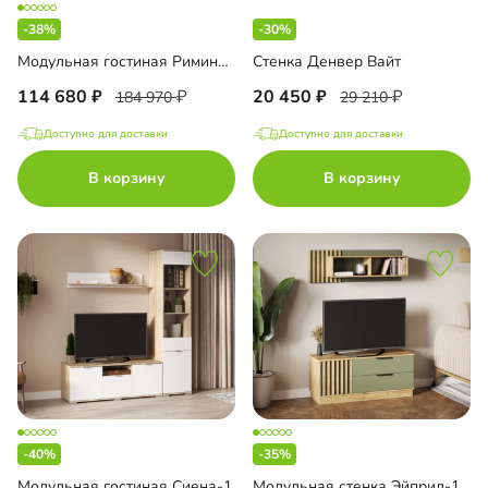
-38%
-30%
Модульная гостиная Римини-2
Стенка Денвер Вайт
114 680
20 450
184 970
29 210
Доступно для доставки
Доступно для доставки
В корзину
В корзину
-40%
-35%
Модульная гостиная Сиена-1
Модульная стенка Эйприл-1