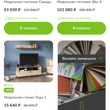
Модульная гостиная Скандивуд-2
Модульная гостиная Эйн-4
53 930
102 880
119 840
180 490
Доступно для доставки
Доступно для доставки
до
В корзину
В корзину
до
до
-40%
до
Модульная стенка Тоди-1
15 640
26 070