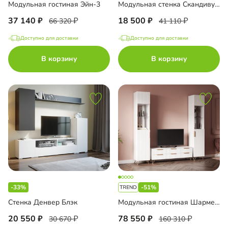
Модульная гостиная Эйн-3
Модульная стенка Скандивуд-1
37 140
18 500
66 320
41 110
Доступно для доставки
Доступно для доставки
В корзину
В корзину
-33%
-51%
Стенка Денвер Блэк
Модульная гостиная Шармель
20 550
78 550
30 670
160 310