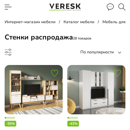
Интернет-магазин мебели
Каталог мебели
Мебель для г
Стенки распродажа
28 товаров
По популярности
ка
льная гостиная
-55%
-43%
льная стенка