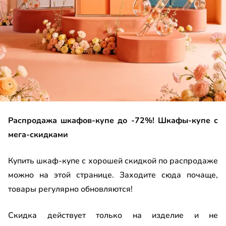
до
до
Распродажа шкафов-купе до -72%! Шкафы-купе с
ало
мега-скидками
ало на МДФ
Купить шкаф-купе с хорошей скидкой по распродаже
можно на этой странице. Заходите сюда почаще,
ало с пескоструйным рисунком
товары регулярно обновляются!
П
Скидка действует только на изделие и не
с пленкой ПВХ