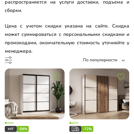
распространяется на услуги доставки, подъема и
с эмалью
сборки.
ло с пленкой Oracal
Цена с учетом скидки указана на сайте. Скидка
до
может суммироваться с персональными скидками и
промокодами, окончательную стоимость уточняйте у
менеджера.
По популярности
MAX
ch Top Line
l
-59%
-72%