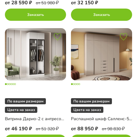
от 28 590
от 32 150
от 51 980
Заказать
Заказать
По вашим размерам
По вашим размерам
Цвета на заказ
Цвета на заказ
Витрина Дарио-2 с антресолью
Распашной шкаф Салленс-5 Премиум с антресолью
от 46 190
от 88 950
от 51 320
от 98 830