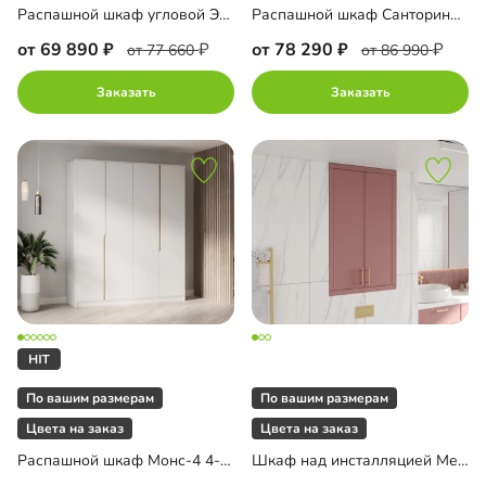
Распашной шкаф угловой Элавия-2-550 Премиум
Распашной шкаф Санторини-4.1 Лайф с антресолью
от 69 890
от 78 290
от 77 660
от 86 990
Заказать
Заказать
По вашим размерам
По вашим размерам
Цвета на заказ
Цвета на заказ
Распашной шкаф Монс-4 4-дверный
Шкаф над инсталляцией Ментон-1