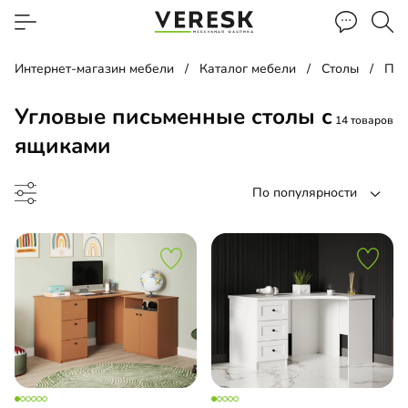
Интернет-магазин мебели
Каталог мебели
Столы
Пис
Угловые письменные столы с
14 товаров
ящиками
По популярности
менный стол
чая зона