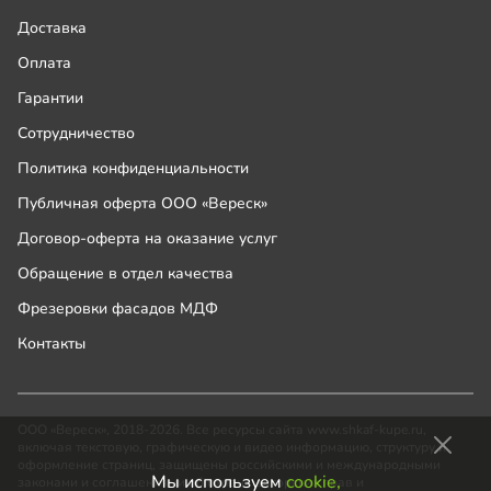
Доставка
Оплата
Гарантии
Сотрудничество
Политика конфиденциальности
Публичная оферта ООО «Вереск»
Договор-оферта на оказание услуг
Обращение в отдел качества
Фрезеровки фасадов МДФ
Контакты
ООО «Вереск», 2018-2026. Все ресурсы сайта www.shkaf-kupe.ru,
включая текстовую, графическую и видео информацию, структуру и
оформление страниц, защищены российскими и международными
Мы используем
cookie,
законами и соглашениями об охране авторских прав и