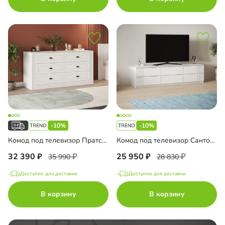
-10%
-10%
Комод под телевизор Пратс-2
Комод под телевизор Санторини Лайф
32 390
25 950
35 990
28 830
Доступно для доставки
Доступно для доставки
В корзину
В корзину