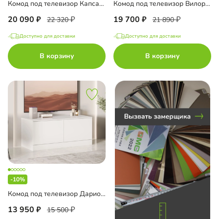
Комод под телевизор Капса-3.2.3
Комод под телевизор Вилория на цоколе
до
20 090
19 700
22 320
21 890
Доступно для доставки
Доступно для доставки
В корзину
В корзину
до
до
до
-10%
Комод под телевизор Дарио-2.4
13 950
15 500