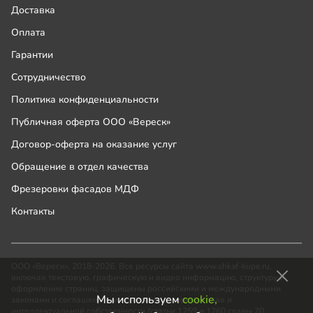
Доставка
Оплата
Гарантии
Сотрудничество
Политика конфиденциальности
Публичная оферта ООО «Вереск»
Договор-оферта на оказание услуг
Обращение в отдел качества
Фрезеровки фасадов МДФ
Контакты
ООО «Вереск», 2018-2026. Все ресурсы сайта www.shkaf-kupe.ru,
включая текстовую, графическую и видео информацию, структуру и
оформление страниц, защищены российскими и международными
Мы используем
cookie,
законами и соглашениями об охране авторских прав и
интеллектуальной собственности (статьи 1259 и 1260 главы 70