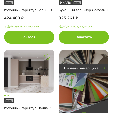
Кухонный гарнитур Бланш-3
Кухонный гарнитур Лефель-1
до
424 400
325 261
Доступно для доставки
Доступно для доставки
 AGT
Заказать
Заказать
П
с пленкой ПВХ
с эмалью
Кухонный гарнитур Лайла-5