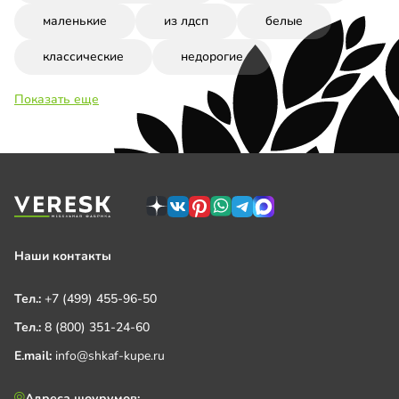
маленькие
из лдсп
белые
классические
недорогие
Показать еще
Наши контакты
Тел.:
+7 (499) 455-96-50
Тел.:
8 (800) 351-24-60
E.mail:
info@shkaf-kupe.ru
Адреса шоурумов: