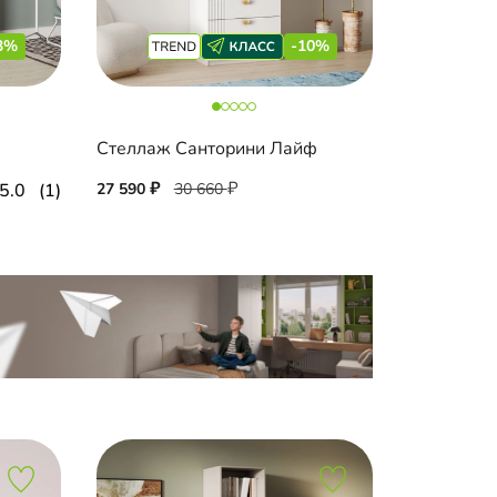
3%
-10%
Стеллаж Санторини Лайф
5.0
(1)
27 590
30 660