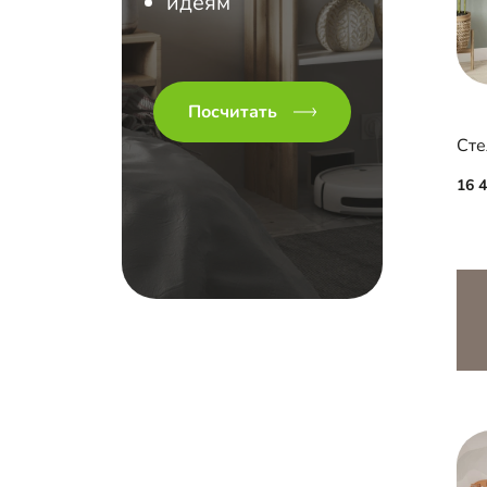
идеям
Посчитать
Сте
16 