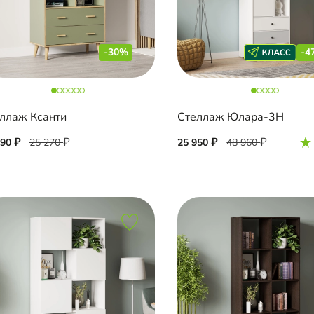
-30%
-4
ллаж Ксанти
Стеллаж Юлара-3Н
690
25 270
25 950
48 960