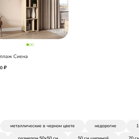
ллаж Сиена
90
металлические в черном цвете
недорогие
1
размером 50х50 см
50 см шириной
70 с