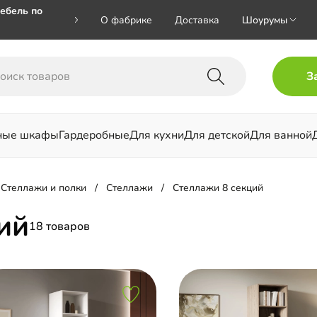
ебель по
О фабрике
Доставка
Шоурумы
🎁🎁 при
З
 на номер
ные шкафы
Гардеробные
Для кухни
Для детской
Для ванной
льни
Стеллажи и полки
Стеллажи
Стеллажи 8 секций
ий
18 товаров