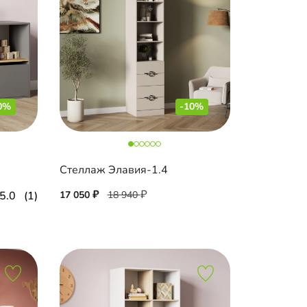
0%
-10%
Стеллаж Элавия-1.4
5.0
(1)
17 050
18 940