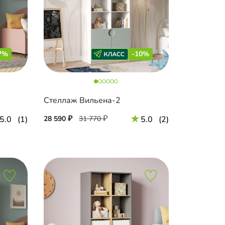
7%
-10%
Стеллаж Вильена-2
5.0
(1)
28 590
31 770
5.0
(2)