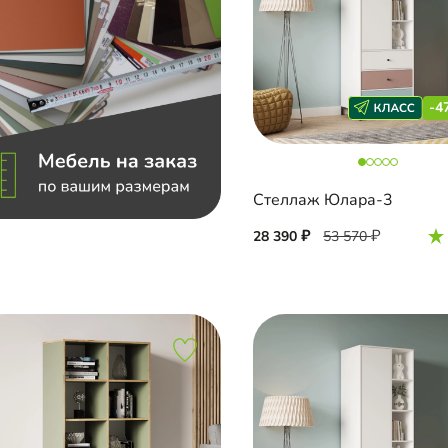
-4
Стеллаж Юлара-3
28 390
53 570