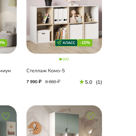
0%
-10%
емиум
Стеллаж Комо-5
7 990
8 880
5.0
(1)