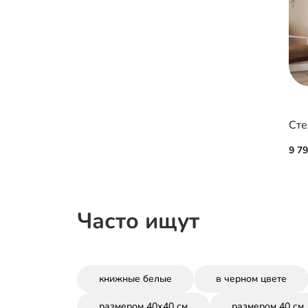
Сте
9 7
Часто ищут
книжные белые
в черном цвете
размером 40х40 см
размером 40 см