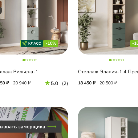
-10%
-1
ллаж Вильена-1
Стеллаж Элавия-1.4 Пр
850
20 940
5.0
(2)
18 450
20 500