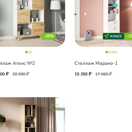
-20%
-1
ллаж Атенс №2
Стеллаж Марано-1
400
20 500
15 350
17 060