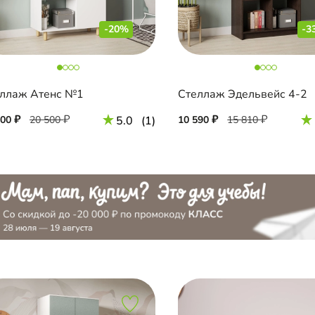
-20%
-3
ллаж Атенс №1
Стеллаж Эдельвейс 4-2
400
20 500
5.0
(1)
10 590
15 810