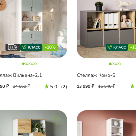
-10%
-1
ллаж Вильена-2.1
Стеллаж Комо-6
190
34 660
5.0
(2)
13 990
15 540