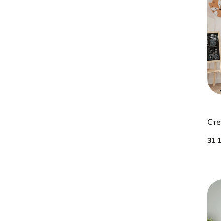
Сте
31 