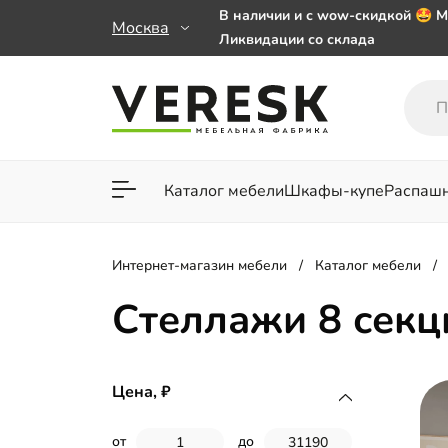
В наличии и с wow-скидкой 🤩 М
Москва
Ликвидации со склада
Мебель на заказ. Выбирайте 🎁
заказе от 50 000 ₽
Важно! Наш Whatsapp переехал
+79101813475 💌
Каталог мебели
Шкафы-купе
Распаш
Для гостиной
Для спа
Интернет-магазин мебели
Каталог мебели
Стеллажи 8 секц
Цена,
от
до