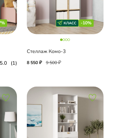
7%
-10%
Стеллаж Комо-3
5.0
(1)
8 550
9 500