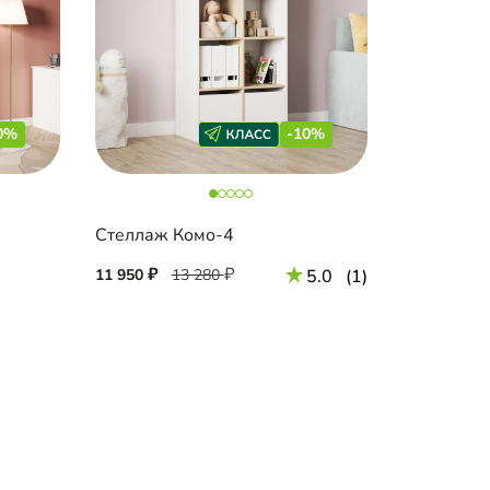
0%
-10%
Стеллаж Комо-4
11 950
13 280
5.0
(1)