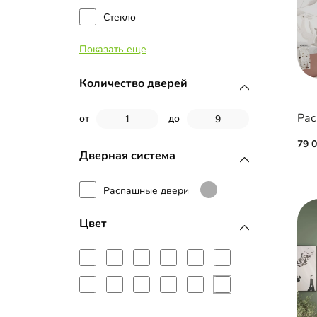
Стекло
Показать еще
МДФ с пленкой ПВХ
МДФ с эмалью
Количество дверей
Планки МДФ
Рас
от
до
79 
Рамка МДФ
Дверная система
Фотопечать
Распашные двери
Цвет