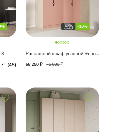
0%
-10%
-3
Распашной шкаф угловой Элавия-2-500 Премиум
.7
(48)
68 250
75 830