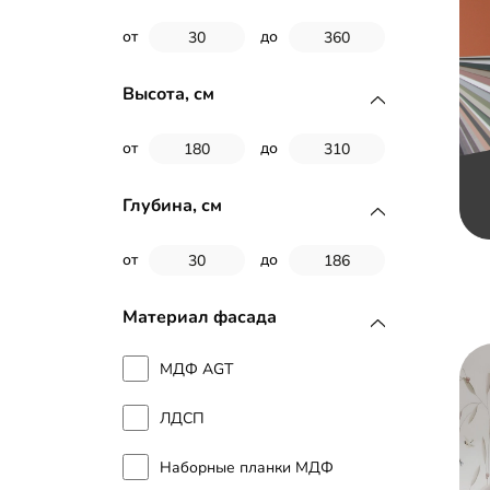
от
до
Высота, см
от
до
Глубина, см
от
до
Материал фасада
МДФ AGT
ЛДСП
Наборные планки МДФ