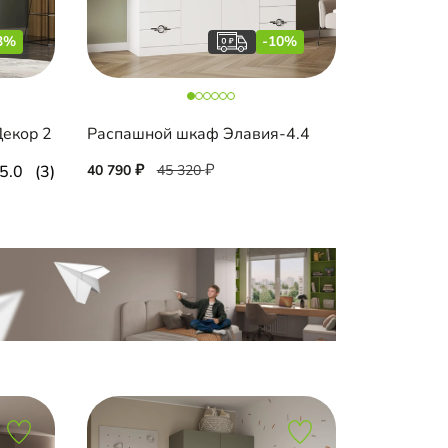
3%
-10%
екор 2
Распашной шкаф Элавия-4.4
5.0
(3)
40 790
45 320