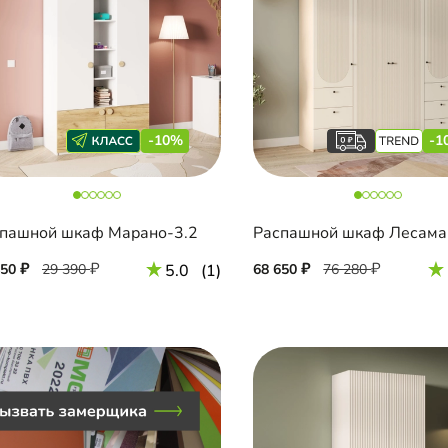
-10%
-1
пашной шкаф Марано-3.2
Распашной шкаф Лесама
450
29 390
5.0
(1)
68 650
76 280