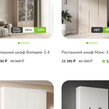
-10%
-4
пашной шкаф Вилория-2.4
Распашной шкаф Монс-3
950
45 500
23 290
42 350
5