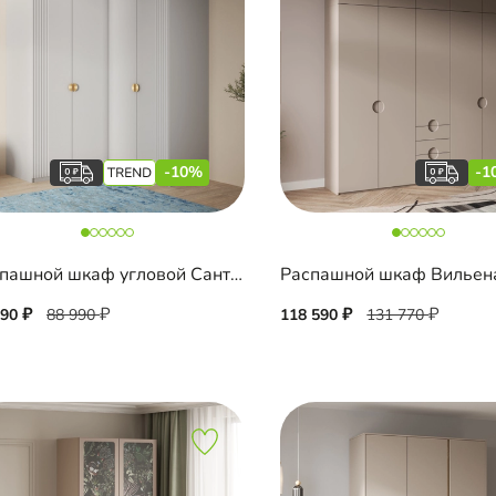
-10%
-1
Распашной шкаф угловой Санторини-600 Лайф
090
88 990
118 590
131 770