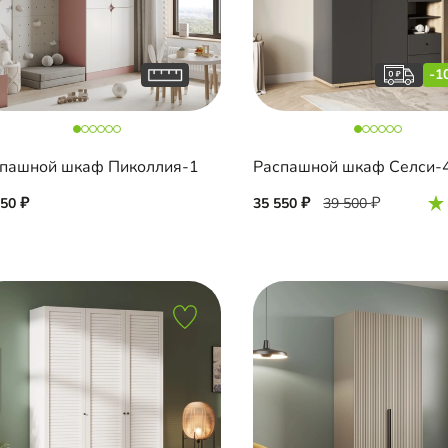
-1
пашной шкаф Пиколлия-1
Распашной шкаф Селси-
050
35 550
39 500