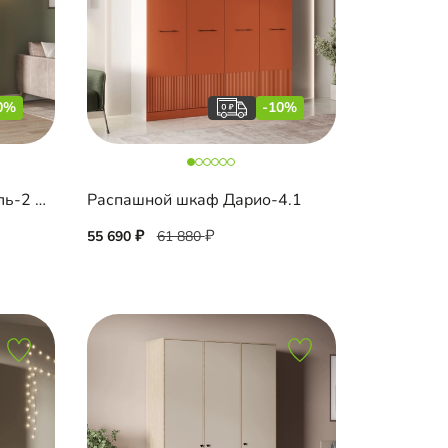
0%
-10%
Распашной шкаф Шармель-2 Лайф
Распашной шкаф Дарио-4.1
55 690
61 880