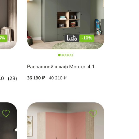
5%
-10%
Распашной шкаф Моццо-4.1
.0
(23)
36 190
40 210