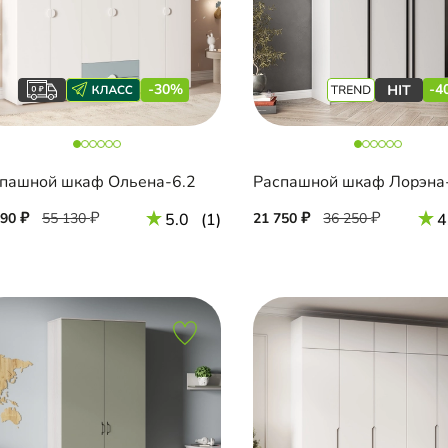
-30%
-4
пашной шкаф Ольена-6.2
Распашной шкаф Лорэна
590
55 130
5.0
(1)
21 750
36 250
4