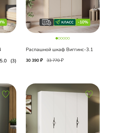
0%
-10%
4
Распашной шкаф Виггинс-3.1
5.0
(3)
30 390
33 770