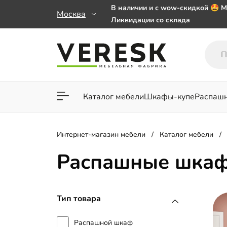
В наличии и с wow-скидкой 🤩 М
Москва
Ликвидации со склада
Мебель на заказ. Выбирайте 🎁
заказе от 50 000 ₽
Важно! Наш Whatsapp переехал
+79101813475 💌
Каталог мебели
Шкафы-купе
Распаш
Для гостиной
Для спа
Интернет-магазин мебели
Каталог мебели
Распашные шкаф
Тип товара
Распашной шкаф