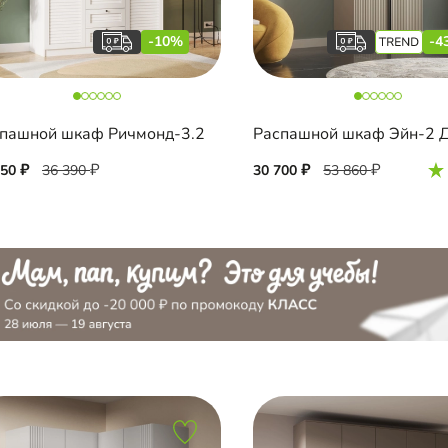
-10%
-4
пашной шкаф Ричмонд-3.2
Распашной шкаф Эйн-2 Д
750
36 390
30 700
53 860