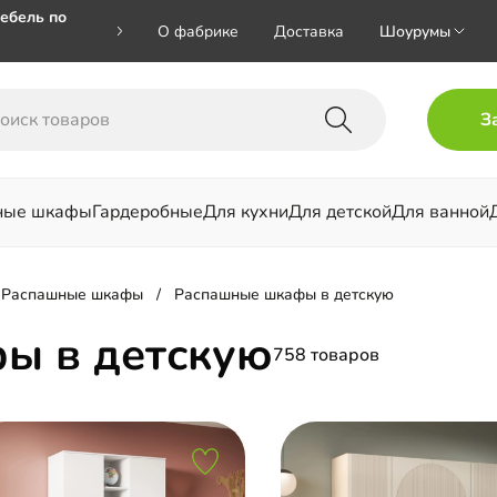
ебель по
О фабрике
Доставка
Шоурумы
🎁🎁 при
З
 на номер
ные шкафы
Гардеробные
Для кухни
Для детской
Для ванной
льни
Распашные шкафы
Распашные шкафы в детскую
ы в детскую
758 товаров