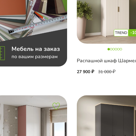
-1
27 900
31 000