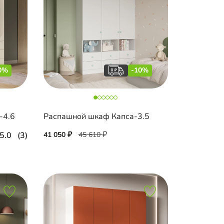
0%
-10%
-4.6
Распашной шкаф Капса-3.5
5.0
(3)
41 050
45 610