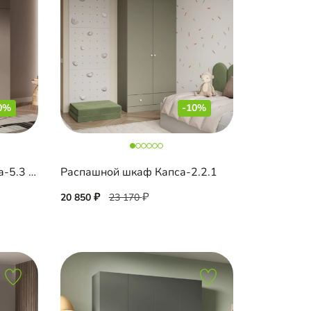
0%
-10%
Распашной шкаф Вильена-5.3 с антресолью
Распашной шкаф Капса-2.2.1
20 850
23 170