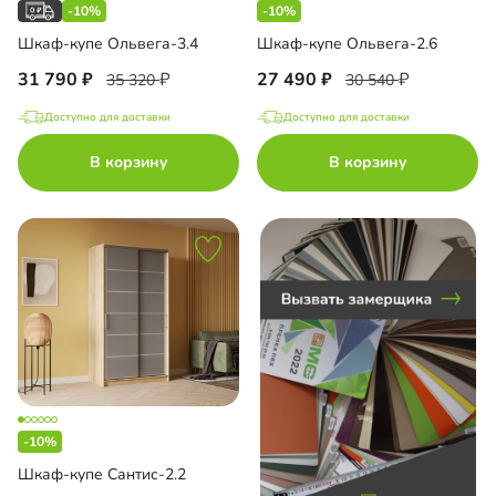
-10%
-10%
-купе встроенный
Шкаф-купе Ольвега-3.4
Шкаф-купе Ольвега-2.6
31 790
27 490
35 320
30 540
Доступно для доставки
Доступно для доставки
до
В корзину
В корзину
до
до
-10%
до
Шкаф-купе Сантис-2.2