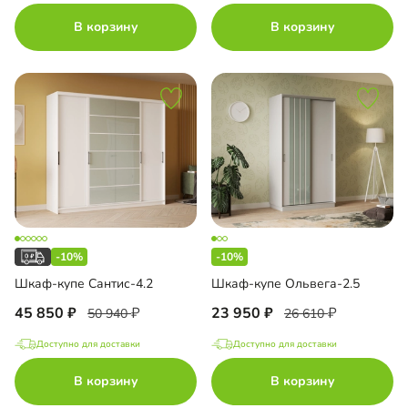
В корзину
В корзину
us
MIAL
ch Top Line
-10%
-10%
Шкаф-купе Сантис-4.2
Шкаф-купе Ольвега-2.5
l
45 850
23 950
50 940
26 610
нс
Доступно для доставки
Доступно для доставки
В корзину
В корзину