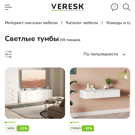
Интернет-магазин мебели
Каталог мебели
Комоды и тум
Светлые тумбы
155 товаров
По популярности
а прикроватная
умба
-10%
-10%
а для обуви