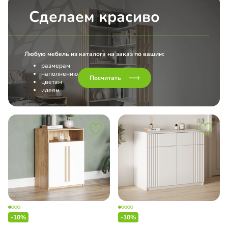
Сделаем красиво
Любую мебель из каталога на заказ по вашим:
размерам
наполнению
Посчитать
цветам
идеям
-10%
-10%