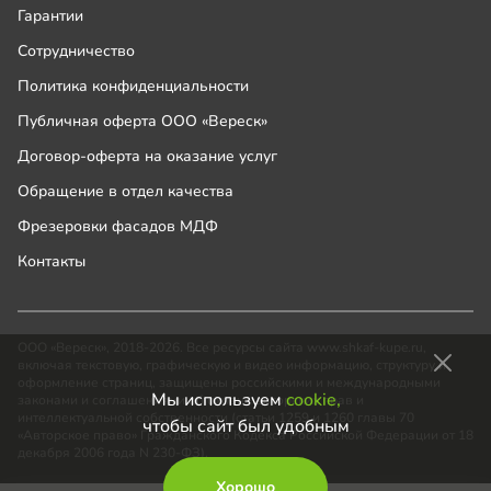
Гарантии
Сотрудничество
Политика конфиденциальности
Публичная оферта ООО «Вереск»
Договор-оферта на оказание услуг
Обращение в отдел качества
Фрезеровки фасадов МДФ
Контакты
ООО «Вереск», 2018-2026. Все ресурсы сайта www.shkaf-kupe.ru,
включая текстовую, графическую и видео информацию, структуру и
оформление страниц, защищены российскими и международными
Мы используем
cookie,
законами и соглашениями об охране авторских прав и
интеллектуальной собственности (статьи 1259 и 1260 главы 70
чтобы сайт был удобным
«Авторское право» Гражданского Кодекса Российской Федерации от 18
декабря 2006 года N 230-ФЗ).
Хорошо