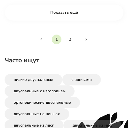
Показать ещё
1
2
Часто ищут
низкие двуспальные
с ящиками
двуспальные с изголовьем
ортопедические двуспальные
двуспальные на ножках
двуспальные из лдсп
двуспальные из мдф