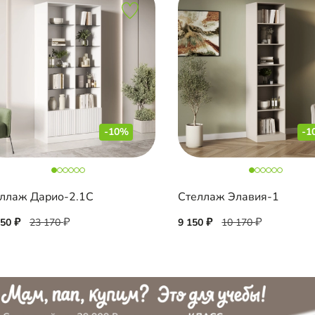
-10%
-1
ллаж Дарио-2.1С
Стеллаж Элавия-1
850
23 170
9 150
10 170