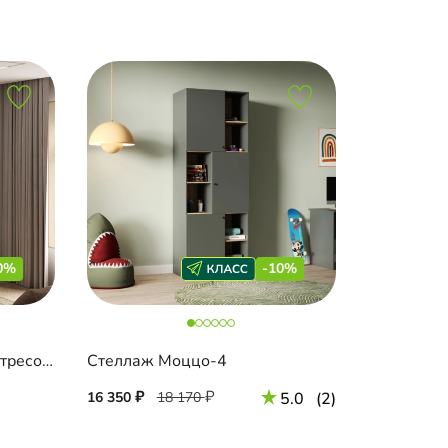
0%
-10%
Стеллаж Капса-1.1.1 с антресолью
Стеллаж Моццо-4
16 350
18 170
5.0
(2)