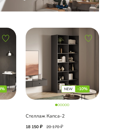
0%
-10%
Стеллаж Капса-2
18 150
20 170