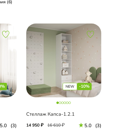
ия (6)
0%
-10%
Стеллаж Капса-1.2.1
5.0
(3)
14 950
16 610
5.0
(3)