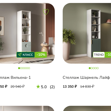
-10%
-1
ллаж Вильена-1
Стеллаж Шармель Лайф
850
20 940
5.0
(2)
13 350
14 830