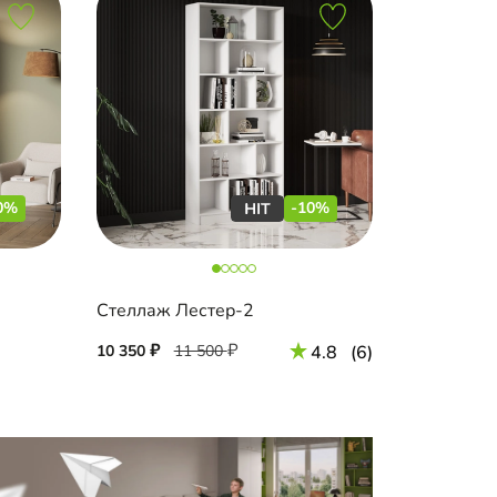
0%
-10%
Стеллаж Лестер-2
10 350
11 500
4.8
(6)