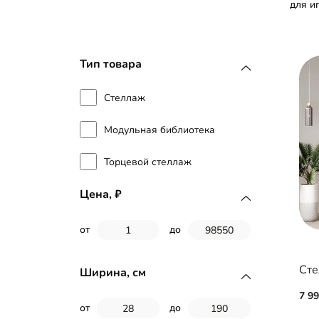
для и
Тип товара
Стеллаж
Модульная библиотека
Торцевой стеллаж
Цена,
от
до
Сте
Ширина, см
7 9
от
до