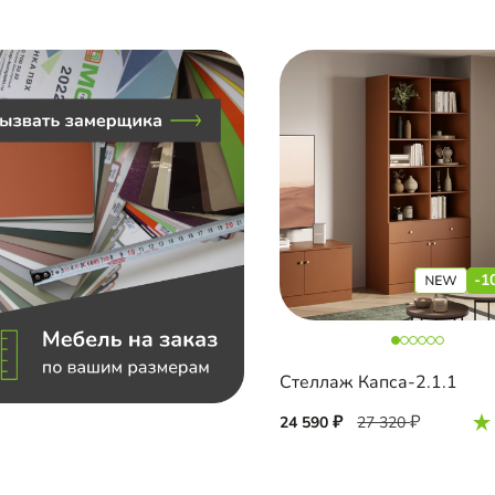
-1
Стеллаж Капса-2.1.1
24 590
27 320