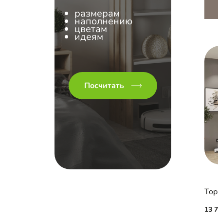
размерам
наполнению
цветам
идеям
Посчитать
13 