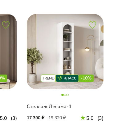
0%
-10%
Стеллаж Лесама-1
5.0
(3)
17 390
19 320
5.0
(3)