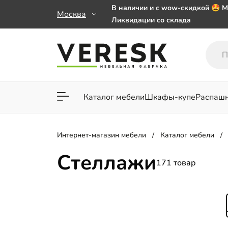
В наличии и с wow-скидкой 🤩 М
Москва
Ликвидации со склада
Мебель на заказ. Выбирайте 🎁
заказе от 50 000 ₽
Важно! Наш Whatsapp переехал
+79101813475 💌
Каталог мебели
Шкафы-купе
Распаш
Для гостиной
Для спа
Интернет-магазин мебели
Каталог мебели
Стеллажи
171 товар