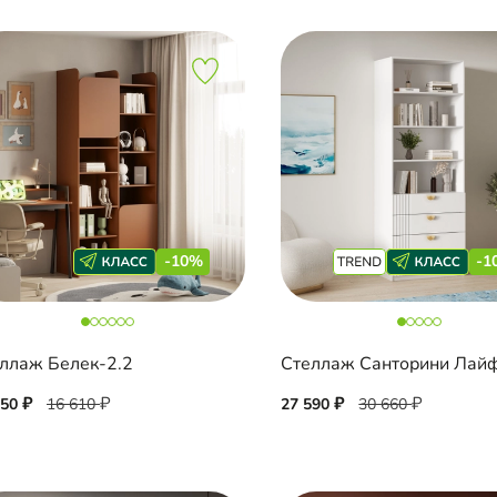
-10%
-1
ллаж Белек-2.2
Стеллаж Санторини Лай
950
16 610
27 590
30 660