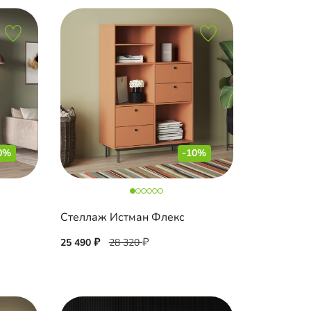
0%
-10%
Стеллаж Истман Флекс
25 490
28 320