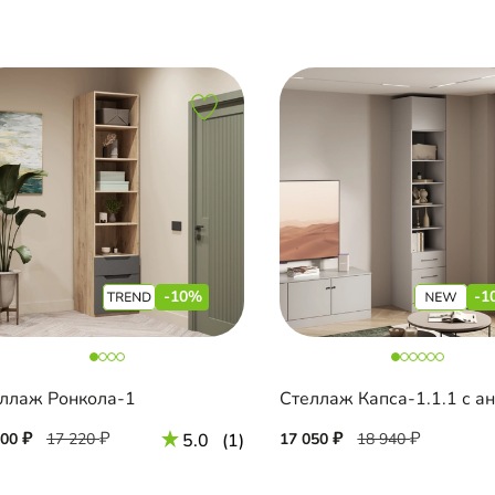
-10%
-1
ллаж Ронкола-1
500
17 220
5.0
(1)
17 050
18 940