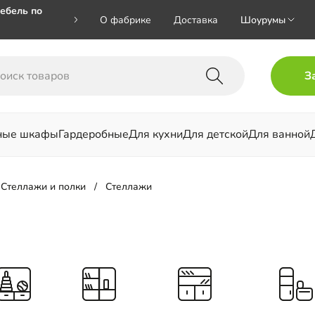
ебель по
О фабрике
Доставка
Шоурумы
🎁🎁 при
З
 на номер
ные шкафы
Гардеробные
Для кухни
Для детской
Для ванной
льни
Стеллажи и полки
Стеллажи