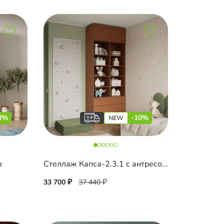
0%
-10%
ф
Стеллаж Капса-2.3.1 с антресолью
33 700
37 440