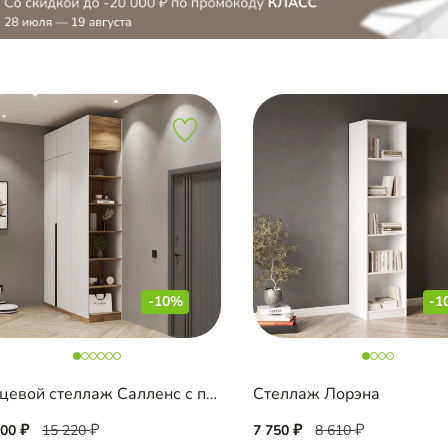
-10%
-1
Торцевой стеллаж Салленс с полками и антресолью
Стеллаж Лорэна
700
15 220
7 750
8 610