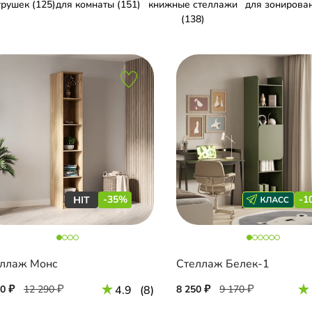
грушек (125)
для комнаты (151)
книжные стеллажи
для зонирован
(138)
-35%
-1
ллаж Монс
Стеллаж Белек-1
90
12 290
4.9
(8)
8 250
9 170