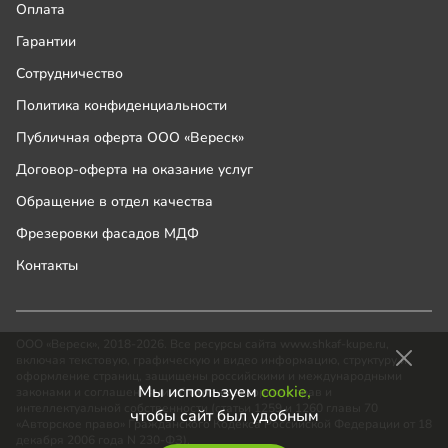
Оплата
Гарантии
Сотрудничество
Политика конфиденциальности
Публичная оферта ООО «Вереск»
Договор-оферта на оказание услуг
Обращение в отдел качества
Фрезеровки фасадов МДФ
Контакты
ООО «Вереск», 2018-2026. Все ресурсы сайта www.shkaf-kupe.ru,
включая текстовую, графическую и видео информацию, структуру и
оформление страниц, защищены российскими и международными
Мы используем
cookie,
законами и соглашениями об охране авторских прав и
интеллектуальной собственности (статьи 1259 и 1260 главы 70
чтобы сайт был удобным
«Авторское право» Гражданского Кодекса Российской Федерации от 18
декабря 2006 года N 230-ФЗ).