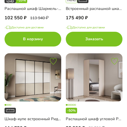
-10%
Распашной шкаф Шармель-5 Лайф с ящиками и антресолью
Встроенный распашной шкаф Тино-3-2
102 550
175 490
113 940
Доступно для доставки
Доступно для доставки
В корзину
Заказать
-50%
Шкаф-купе встроенный Риден-4-3
Распашной шкаф угловой Руан-900