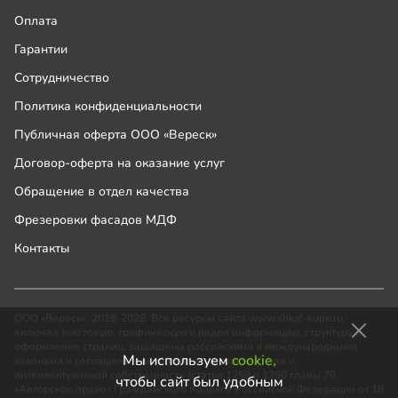
Оплата
Гарантии
Сотрудничество
Политика конфиденциальности
Публичная оферта ООО «Вереск»
Договор-оферта на оказание услуг
Обращение в отдел качества
Фрезеровки фасадов МДФ
Контакты
ООО «Вереск», 2018-2026. Все ресурсы сайта www.shkaf-kupe.ru,
включая текстовую, графическую и видео информацию, структуру и
оформление страниц, защищены российскими и международными
Мы используем
cookie,
законами и соглашениями об охране авторских прав и
интеллектуальной собственности (статьи 1259 и 1260 главы 70
чтобы сайт был удобным
«Авторское право» Гражданского Кодекса Российской Федерации от 18