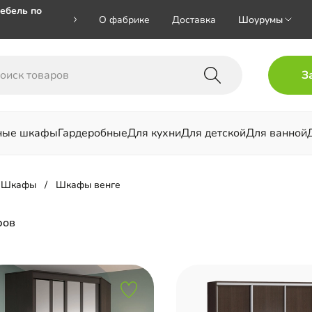
ебель по
О фабрике
Доставка
Шоурумы
🎁🎁 при
З
 на номер
ные шкафы
Гардеробные
Для кухни
Для детской
Для ванной
льни
Шкафы
Шкафы венге
ров