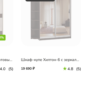
3%
Шкаф-купе Хилтон-1 с матовым стеклом
Шкаф-купе Хилтон-6 с зеркалом
4.0
(5)
19 690
4.8
(5)