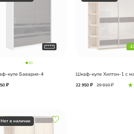
-2
ф-купе Бавария-4
650
22 950
29 810