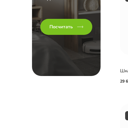
Посчитать
Шка
29 