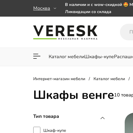
В наличии и с wow-скидкой 🤩 М
Москва
Ликвидации со склада
Мебель на заказ. Выбирайте 🎁
заказе от 50 000 ₽
Важно! Наш Whatsapp переехал
+79101813475 💌
Каталог мебели
Шкафы-купе
Распаш
Для гостиной
Для спа
Интернет-магазин мебели
Каталог мебели
Шкафы венге
10 това
Тип товара
Шкаф-купе