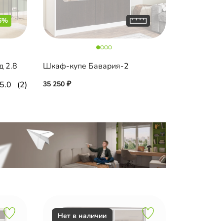
6%
 2.8
Шкаф-купе Бавария-2
5.0
(2)
35 250