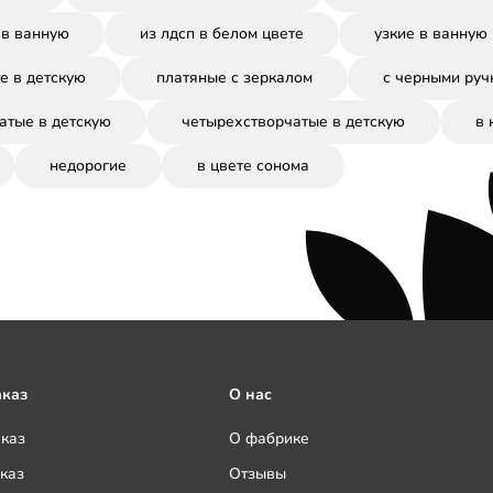
 в ванную
из лдсп в белом цвете
узкие в ванную
е в детскую
платяные с зеркалом
с черными руч
атые в детскую
четырехстворчатые в детскую
в 
недорогие
в цвете сонома
аказ
О нас
аказ
О фабрике
каз
Отзывы