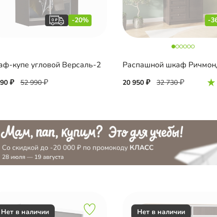
-20%
-3
ф-купе угловой Версаль-2
Распашной шкаф Ричмонд
390
52 990
20 950
32 730