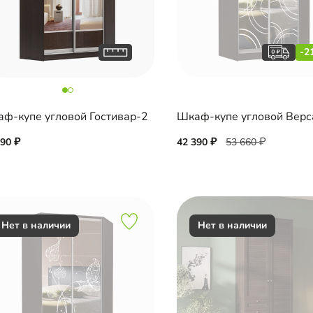
-2
ф-купе угловой Гостивар-2
Шкаф-купе угловой Верс
190
42 390
53 660