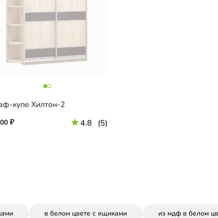
ф-купе Хилтон-2
100
4.8
(5)
ками
в белом цвете с ящиками
из мдф в белом ц