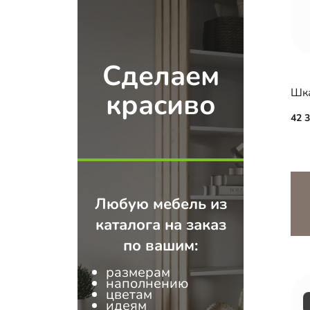
Сделаем
Шка
красиво
42 
Любую мебель из
каталога на заказ
по вашим:
размерам
наполнению
цветам
идеям