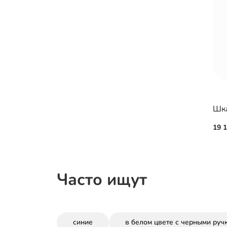
Шка
19 
Часто ищут
синие
в белом цвете с черными руч