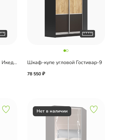
Распашной шкаф угловой Икеда-4
Шкаф-купе угловой Гостивар-9
78 550