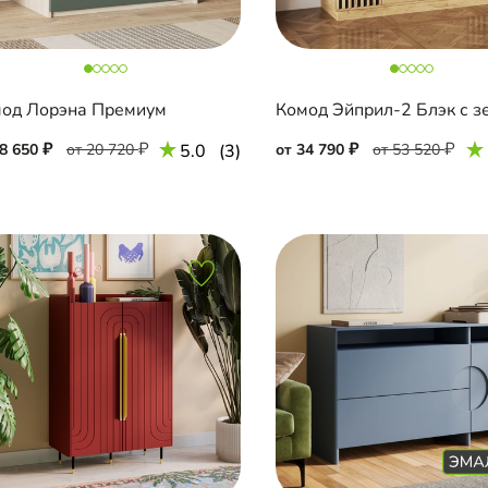
од Лорэна Премиум
18 650
от 20 720
5.0
(3)
от 34 790
от 53 520