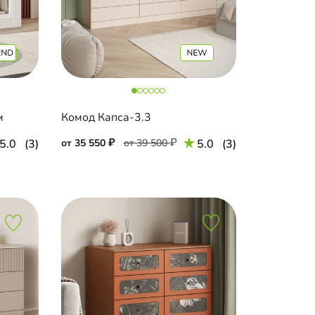
м
Комод Капса-3.3
5.0
(3)
от 35 550
от 39 500
5.0
(3)