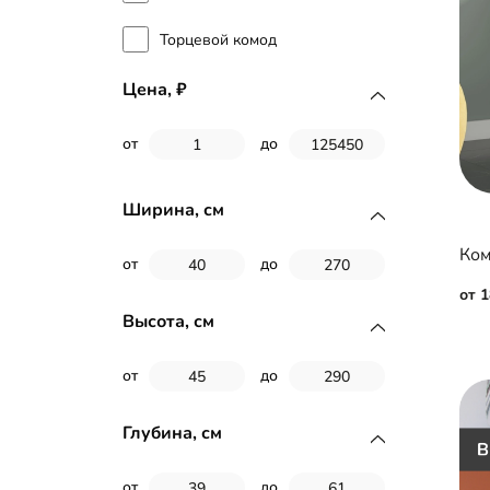
Торцевой комод
Цена,
от
до
Ширина, см
Ком
от
до
от 
Высота, см
от
до
Глубина, см
от
до