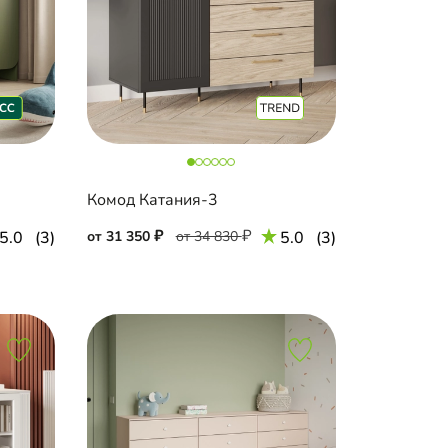
Комод Катания-3
5.0
(3)
от 31 350
от 34 830
5.0
(3)