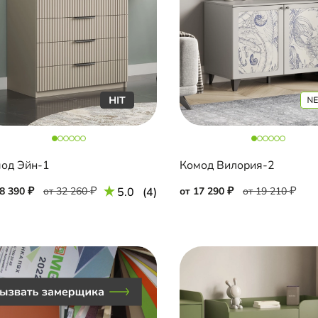
од Эйн-1
Комод Вилория-2
18 390
от 32 260
5.0
(4)
от 17 290
от 19 210