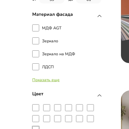
Материал фасада
МДФ AGT
Зеркало
Зеркало на МДФ
ЛДСП
Показать еще
Наборные планки МДФ
Стекло
Цвет
МДФ с пленкой ПВХ
МДФ с эмалью