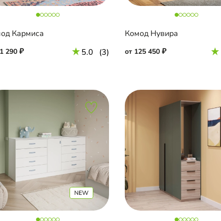
од Кармиса
Комод Нувира
71 290
5.0
(3)
от 125 450