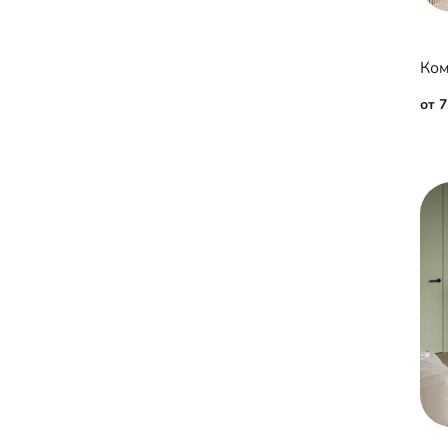
Ком
от 