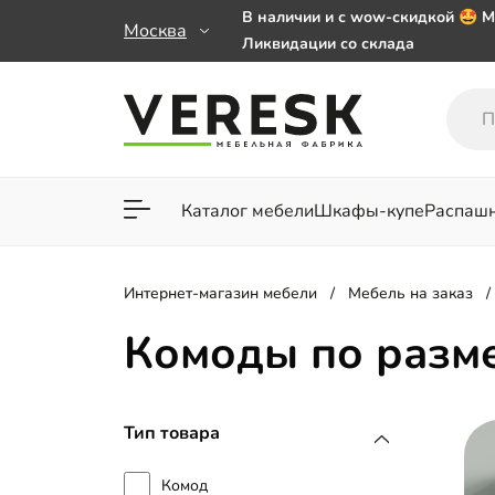
В наличии и с wow-скидкой 🤩 М
Москва
Ликвидации со склада
Мебель на заказ. Выбирайте 🎁
заказе от 50 000 ₽
Важно! Наш Whatsapp переехал
+79101813475 💌
Каталог мебели
Шкафы-купе
Распаш
Для гостиной
Для спа
Интернет-магазин мебели
Мебель на заказ
Комоды по разме
Тип товара
Комод