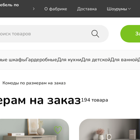
ебель по
О фабрике
Доставка
Шоурумы
🎁🎁 при
З
 на номер
ные шкафы
Гардеробные
Для кухни
Для детской
Для ванной
льни
Комоды по размерам на заказ
рам на заказ
194 товара