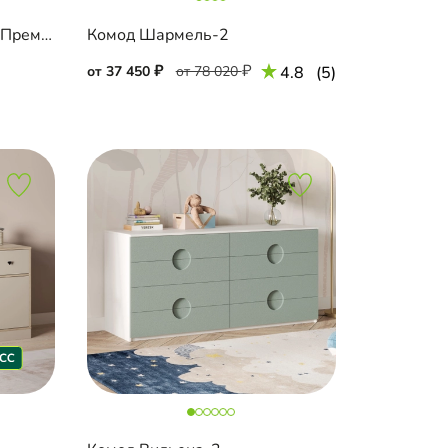
Торцевой комод Салленс Премиум с зеркалом
Комод Шармель-2
от 37 450
от 78 020
4.8
(5)