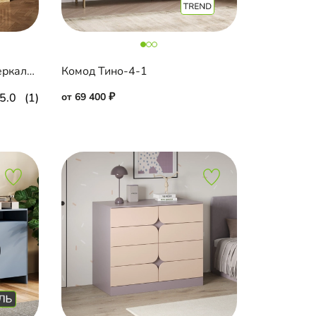
Комод Эйприл-2 Блэк с зеркалом
Комод Тино-4-1
5.0
(1)
от 69 400