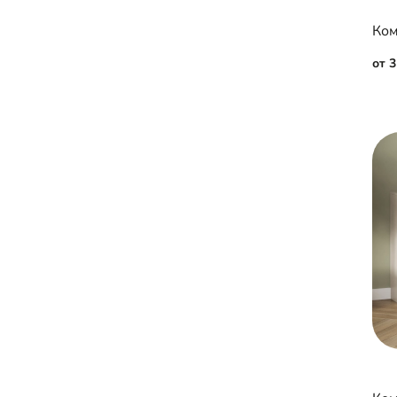
Ком
от 