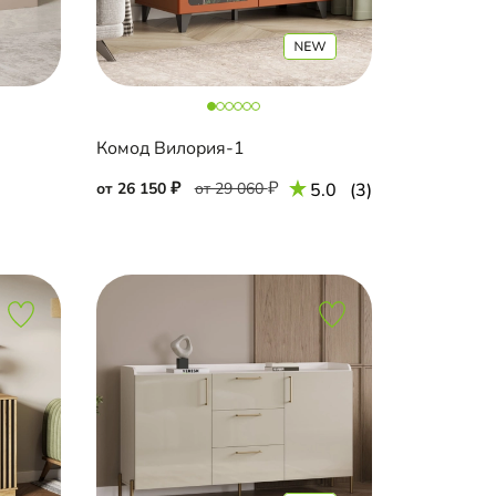
Комод Вилория-1
от 26 150
от 29 060
5.0
(3)