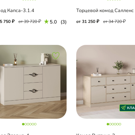
од Капса-3.1.4
35 750
от 39 720
5.0
(3)
от 31 250
от 34 720