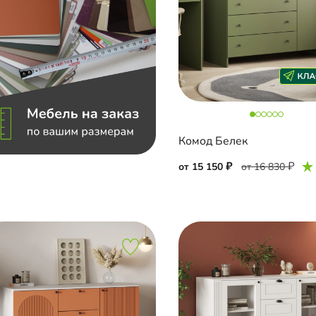
Комод Белек
от 15 150
от 16 830