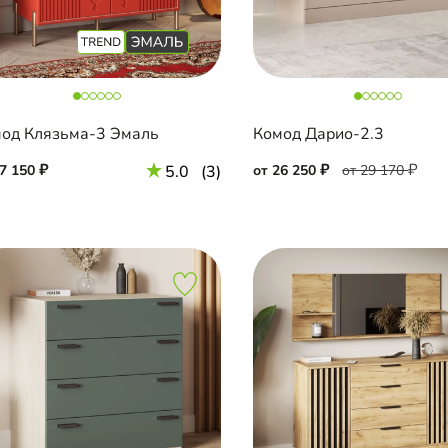
од Клязьма-3 Эмаль
Комод Дарио-2.3
47 150
5.0
(3)
от 26 250
от 29 170