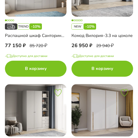
-10%
-10%
Распашной шкаф Санторини-5 Лайф
Комод Вилория-3.3 на цоколе
77 150
26 950
85 720
29 940
Доступно для доставки
Доступно для доставки
В корзину
В корзину