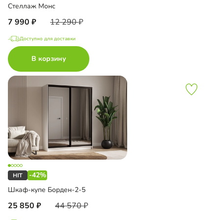
Стеллаж Монс
7 990
12 290
Доступно для доставки
В корзину
-42%
Шкаф-купе Борден-2-5
25 850
44 570