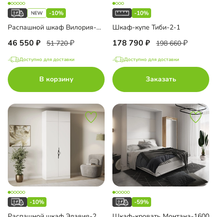
-10%
-10%
Распашной шкаф Вилория-2.3
Шкаф-купе Тиби-2-1
46 550
178 790
51 720
198 660
Доступно для доставки
Доступно для доставки
В корзину
Заказать
-10%
-59%
Распашной шкаф Элавия-2 Премиум с антресолью
Шкаф-кровать Монтана-1600