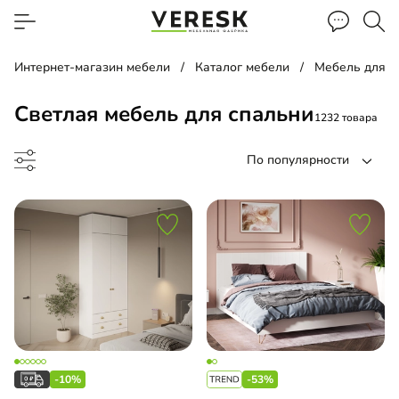
Интернет-магазин мебели
Каталог мебели
Мебель для с
Светлая мебель для спальни
1232 товара
По популярности
ф-купе
д
-10%
-53%
ать