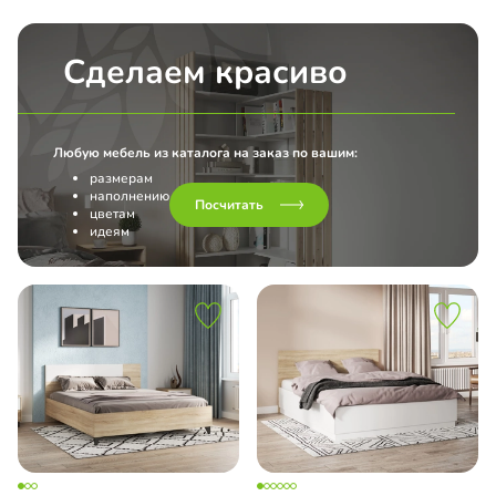
Сделаем красиво
Любую мебель из каталога на заказ по вашим:
размерам
наполнению
Посчитать
цветам
идеям