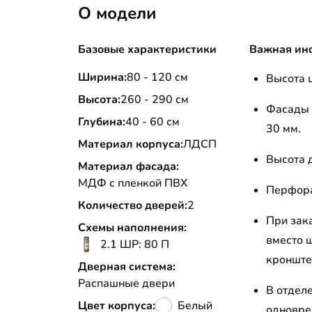
О модели
Базовые характеристики
Важная ин
Ширина:
80 - 120 см
Высота ц
Высота:
260 - 290 см
Фасады 
Глубина:
40 - 60 см
30 мм.
Материал корпуса:
ЛДСП
Высота д
Материал фасада:
МДФ с пленкой ПВХ
Перфора
Количество дверей:
2
При зак
Схемы наполнения:
вместо 
2.1 ШР: 80 П
кронштей
Дверная система:
Распашные двери
В отдел
Цвет корпуса:
Белый
одновре