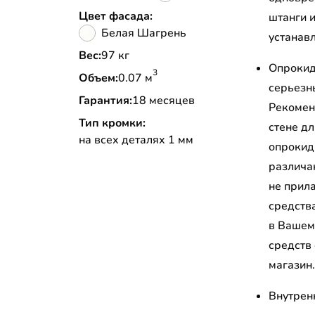
Цвет фасада:
штанги 
Белая Шагрень
устанав
Вес:
97 кг
Опрокид
3
Объем:
0.07 м
серьезн
Гарантия:
18 месяцев
Рекомен
Тип кромки:
стене д
на всех деталях 1 мм
опрокид
различа
не прил
средств
в Вашем
средств
магазин
Внутрен