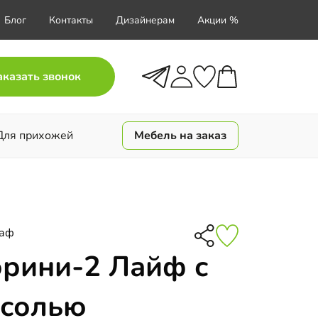
Блог
Контакты
Дизайнерам
Акции %
аказать звонок
Для прихожей
Мебель на заказ
каф
орини-2 Лайф с
есолью