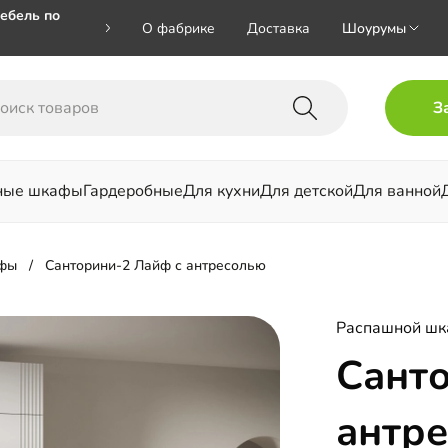
ебель по
О фабрике
Доставка
Шоурумы
🎁🎁 при
З
 на номер
ные шкафы
Гардеробные
Для кухни
Для детской
Для ванной
льни
фы
Санторини-2 Лайф с антресолью
Распашной ш
Сант
антр