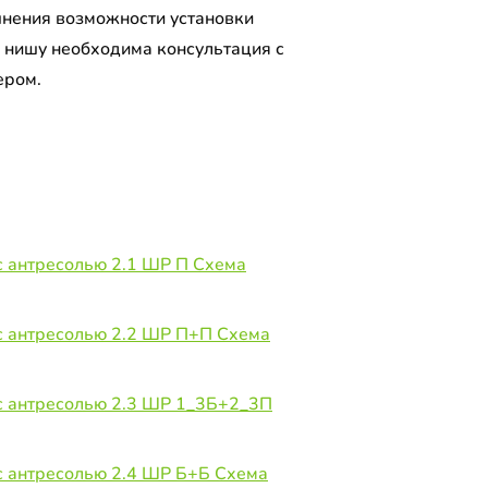
чнения возможности установки
 нишу необходима консультация с
ером.
 антресолью 2.1 ШР П Схема
с антресолью 2.2 ШР П+П Схема
с антресолью 2.3 ШР 1_3Б+2_3П
с антресолью 2.4 ШР Б+Б Схема