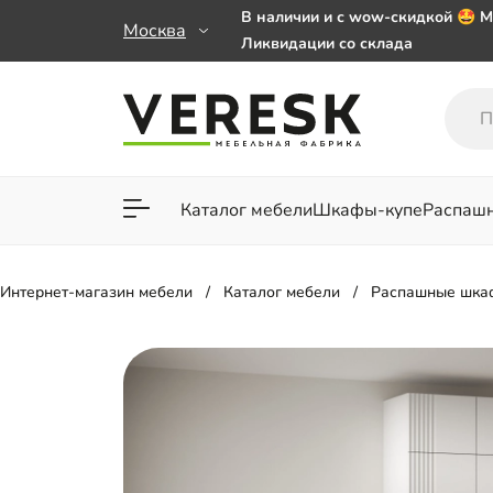
В наличии и с wow-скидкой 🤩 М
Москва
Ликвидации со склада
Мебель на заказ. Выбирайте 🎁
заказе от 50 000 ₽
Важно! Наш Whatsapp переехал
+79101813475 💌
Каталог мебели
Шкафы-купе
Распаш
Для гостиной
Для спа
Интернет-магазин мебели
Каталог мебели
Распашные шка